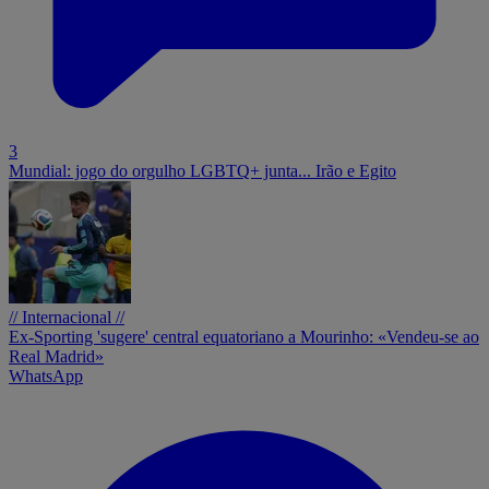
3
Mundial: jogo do orgulho LGBTQ+ junta... Irão e Egito
// Internacional //
Ex-Sporting 'sugere' central equatoriano a Mourinho: «Vendeu-se ao
Real Madrid»
WhatsApp