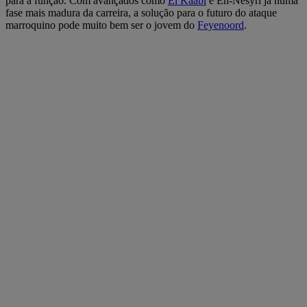
para a função. Com avançados como
El Kaabi
e En-Nesyri já numa
fase mais madura da carreira, a solução para o futuro do ataque
marroquino pode muito bem ser o jovem do
Feyenoord
.