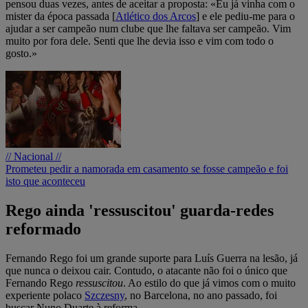
pensou duas vezes, antes de aceitar a proposta: «Eu já vinha com o
mister da época passada [
Atlético dos Arcos
] e ele pediu-me para o
ajudar a ser campeão num clube que lhe faltava ser campeão. Vim
muito por fora dele. Senti que lhe devia isso e vim com todo o
gosto.»
// Nacional //
Prometeu pedir a namorada em casamento se fosse campeão e foi
isto que aconteceu
Rego ainda 'ressuscitou' guarda-redes
reformado
Fernando Rego foi um grande suporte para Luís Guerra na lesão, já
que nunca o deixou cair. Contudo, o atacante não foi o único que
Fernando Rego
ressuscitou
. Ao estilo do que já vimos com o muito
experiente polaco
Szczesny
, no Barcelona, no ano passado, foi
buscar Nuno Duarte à reforma.