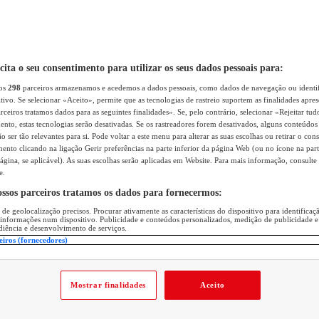
icita o seu consentimento para utilizar os seus dados pessoais para:
sos
298
parceiros armazenamos e acedemos a dados pessoais, como dados de navegação ou identif
itivo. Se selecionar «Aceito», permite que as tecnologias de rastreio suportem as finalidades apr
rceiros tratamos dados para as seguintes finalidades». Se, pelo contrário, selecionar «Rejeitar tud
ento, estas tecnologias serão desativadas. Se os rastreadores forem desativados, alguns conteúdo
 ser tão relevantes para si. Pode voltar a este menu para alterar as suas escolhas ou retirar o con
nto clicando na ligação Gerir preferências na parte inferior da página Web (ou no ícone na part
ágina, se aplicável). As suas escolhas serão aplicadas em Website. Para mais informação, consulte 
e.
ossos parceiros tratamos os dados para fornecermos:
 de geolocalização precisos. Procurar ativamente as características do dispositivo para identifica
 informações num dispositivo. Publicidade e conteúdos personalizados, medição de publicidade e
diência e desenvolvimento de serviços.
eiros (fornecedores)
Mostrar finalidades
Aceito