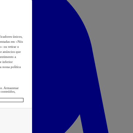
icadores únicos,
esentadas em «Nós
o» ou retirar o
s e anúncios que
sentimento a
e inferior
a nossa política
ção. Armazenar
 conteúdos,