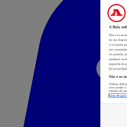
A Bola sol
Nós e os nos
no seu dispos
e os nossos pa
seu consentim
vê poderão não
qualquer mome
esquerda da p
de privacidad
Nós e os n
Utilizar dados
e/ou aceder a
estudos de au
Lista de parc