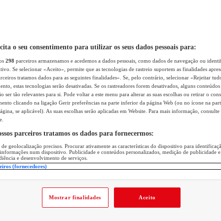
icita o seu consentimento para utilizar os seus dados pessoais para:
sos
298
parceiros armazenamos e acedemos a dados pessoais, como dados de navegação ou identif
itivo. Se selecionar «Aceito», permite que as tecnologias de rastreio suportem as finalidades apr
rceiros tratamos dados para as seguintes finalidades». Se, pelo contrário, selecionar «Rejeitar tud
ento, estas tecnologias serão desativadas. Se os rastreadores forem desativados, alguns conteúdo
 ser tão relevantes para si. Pode voltar a este menu para alterar as suas escolhas ou retirar o con
nto clicando na ligação Gerir preferências na parte inferior da página Web (ou no ícone na part
ágina, se aplicável). As suas escolhas serão aplicadas em Website. Para mais informação, consulte 
e.
ossos parceiros tratamos os dados para fornecermos:
 de geolocalização precisos. Procurar ativamente as características do dispositivo para identifica
 informações num dispositivo. Publicidade e conteúdos personalizados, medição de publicidade e
diência e desenvolvimento de serviços.
eiros (fornecedores)
Mostrar finalidades
Aceito