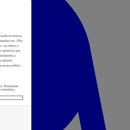
icadores únicos,
esentadas em «Nós
o» ou retirar o
s e anúncios que
sentimento a
e inferior
a nossa política
ção. Armazenar
 conteúdos,