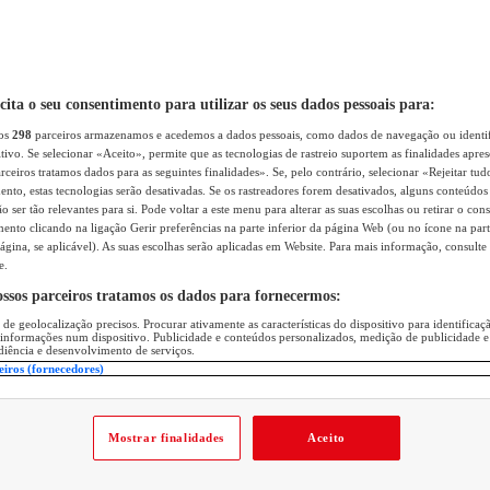
icita o seu consentimento para utilizar os seus dados pessoais para:
sos
298
parceiros armazenamos e acedemos a dados pessoais, como dados de navegação ou identif
itivo. Se selecionar «Aceito», permite que as tecnologias de rastreio suportem as finalidades apr
rceiros tratamos dados para as seguintes finalidades». Se, pelo contrário, selecionar «Rejeitar tud
ento, estas tecnologias serão desativadas. Se os rastreadores forem desativados, alguns conteúdo
 ser tão relevantes para si. Pode voltar a este menu para alterar as suas escolhas ou retirar o con
nto clicando na ligação Gerir preferências na parte inferior da página Web (ou no ícone na part
ágina, se aplicável). As suas escolhas serão aplicadas em Website. Para mais informação, consulte 
e.
ossos parceiros tratamos os dados para fornecermos:
 de geolocalização precisos. Procurar ativamente as características do dispositivo para identifica
 informações num dispositivo. Publicidade e conteúdos personalizados, medição de publicidade e
diência e desenvolvimento de serviços.
eiros (fornecedores)
Mostrar finalidades
Aceito