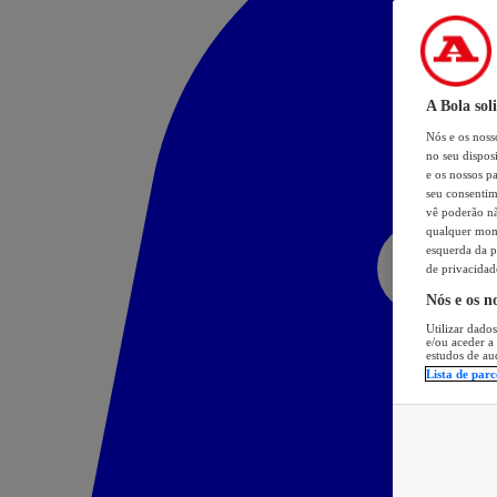
A Bola sol
Nós e os nos
no seu dispos
e os nossos pa
seu consentim
vê poderão não
qualquer mome
esquerda da p
de privacidad
Nós e os n
Utilizar dados
e/ou aceder a
estudos de au
Lista de parc