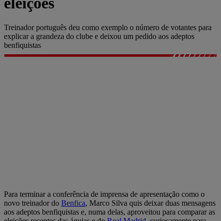
eleições
Treinador português deu como exemplo o número de votantes para
explicar a grandeza do clube e deixou um pedido aos adeptos
benfiquistas
Para terminar a conferência de imprensa de apresentação como o
novo treinador do
Benfica
, Marco Silva quis deixar duas mensagens
aos adeptos benfiquistas e, numa delas, aproveitou para comparar as
eleições recentes das águias e do
Real Madrid
, curiosamente para