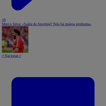
18
Marco Silva: «Saída do Sporting? Não há mágoa nenhuma»
// Nacional //