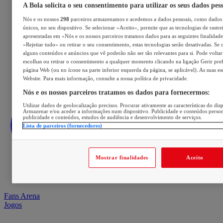
A Bola solicita o seu consentimento para utilizar os seus dados pes
Nós e os nossos
298
parceiros armazenamos e acedemos a dados pessoais, como dados 
únicos, no seu dispositivo. Se selecionar «Aceito», permite que as tecnologias de rastre
apresentadas em «Nós e os nossos parceiros tratamos dados para as seguintes finalidades
«Rejeitar tudo» ou retirar o seu consentimento, estas tecnologias serão desativadas. Se 
alguns conteúdos e anúncios que vê poderão não ser tão relevantes para si. Pode voltar 
escolhas ou retirar o consentimento a qualquer momento clicando na ligação Gerir prefe
página Web (ou no ícone na parte inferior esquerda da página, se aplicável). As suas e
Website. Para mais informação, consulte a nossa política de privacidade.
Nós e os nossos parceiros tratamos os dados para fornecermos:
Utilizar dados de geolocalização precisos. Procurar ativamente as características do disp
Armazenar e/ou aceder a informações num dispositivo. Publicidade e conteúdos perso
publicidade e conteúdos, estudos de audiência e desenvolvimento de serviços.
Lista de parceiros (fornecedores)
Mostrar finalidades
Aceito
Fans Arena
Jogos