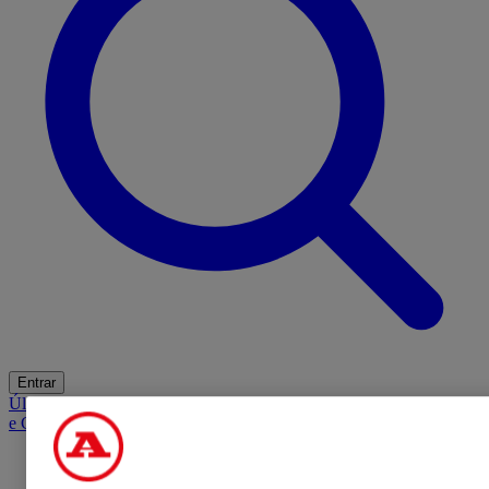
Entrar
Últimas
Mercado
Opinião
iGaming Hub
A BOLA SUGERE
Barba
e Cabelo