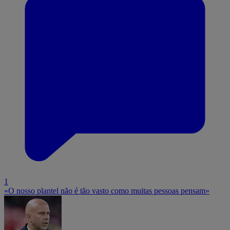
1
«O nosso plantel não é tão vasto como muitas pessoas pensam»