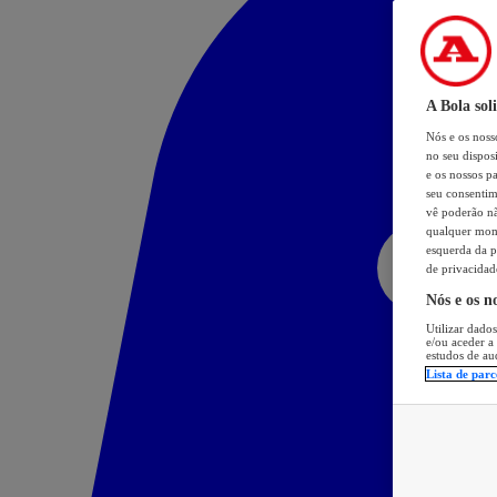
A Bola sol
Nós e os nos
no seu dispos
e os nossos pa
seu consentim
vê poderão não
qualquer mome
esquerda da p
de privacidad
Nós e os n
Utilizar dados
e/ou aceder a
estudos de au
Lista de parc