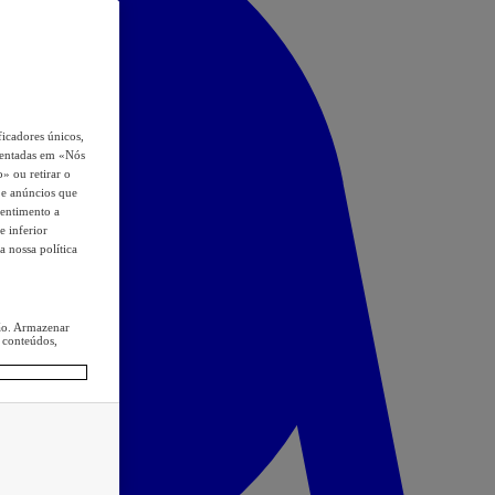
icadores únicos,
esentadas em «Nós
o» ou retirar o
s e anúncios que
sentimento a
e inferior
a nossa política
ção. Armazenar
 conteúdos,