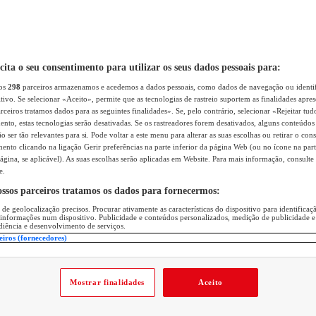
icita o seu consentimento para utilizar os seus dados pessoais para:
sos
298
parceiros armazenamos e acedemos a dados pessoais, como dados de navegação ou identif
itivo. Se selecionar «Aceito», permite que as tecnologias de rastreio suportem as finalidades apr
rceiros tratamos dados para as seguintes finalidades». Se, pelo contrário, selecionar «Rejeitar tud
ento, estas tecnologias serão desativadas. Se os rastreadores forem desativados, alguns conteúdo
 ser tão relevantes para si. Pode voltar a este menu para alterar as suas escolhas ou retirar o con
nto clicando na ligação Gerir preferências na parte inferior da página Web (ou no ícone na part
ágina, se aplicável). As suas escolhas serão aplicadas em Website. Para mais informação, consulte 
e.
ossos parceiros tratamos os dados para fornecermos:
 de geolocalização precisos. Procurar ativamente as características do dispositivo para identifica
 informações num dispositivo. Publicidade e conteúdos personalizados, medição de publicidade e
diência e desenvolvimento de serviços.
eiros (fornecedores)
Mostrar finalidades
Aceito