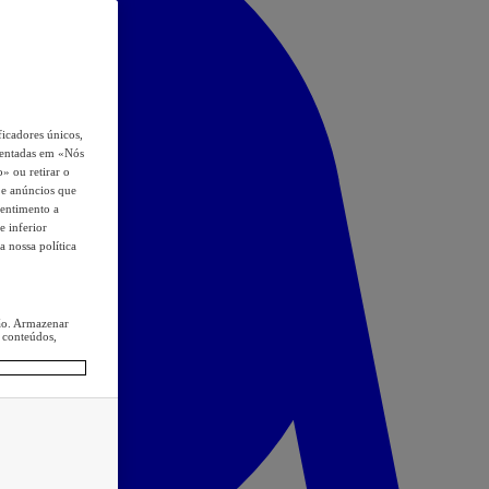
icadores únicos,
esentadas em «Nós
o» ou retirar o
s e anúncios que
sentimento a
e inferior
a nossa política
ção. Armazenar
 conteúdos,