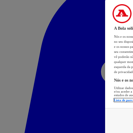
A Bola sol
Nós e os nos
no seu dispos
e os nossos pa
seu consentim
vê poderão não
qualquer mome
esquerda da p
de privacidad
Nós e os n
Utilizar dados
e/ou aceder a
estudos de au
Lista de parc