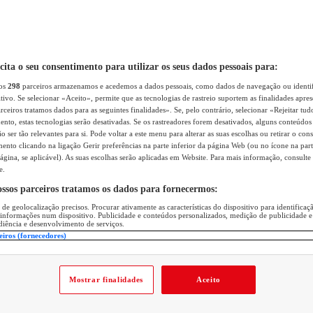
icita o seu consentimento para utilizar os seus dados pessoais para:
sos
298
parceiros armazenamos e acedemos a dados pessoais, como dados de navegação ou identif
itivo. Se selecionar «Aceito», permite que as tecnologias de rastreio suportem as finalidades apr
rceiros tratamos dados para as seguintes finalidades». Se, pelo contrário, selecionar «Rejeitar tud
ento, estas tecnologias serão desativadas. Se os rastreadores forem desativados, alguns conteúdo
 ser tão relevantes para si. Pode voltar a este menu para alterar as suas escolhas ou retirar o con
nto clicando na ligação Gerir preferências na parte inferior da página Web (ou no ícone na part
ágina, se aplicável). As suas escolhas serão aplicadas em Website. Para mais informação, consulte 
e.
ossos parceiros tratamos os dados para fornecermos:
 de geolocalização precisos. Procurar ativamente as características do dispositivo para identifica
 informações num dispositivo. Publicidade e conteúdos personalizados, medição de publicidade e
diência e desenvolvimento de serviços.
eiros (fornecedores)
Mostrar finalidades
Aceito