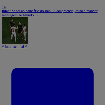
14
Infantino foi ao balneário do Irão: «Compreendo, estão a mandar
mensagem ao Mundo...»
// Internacional //