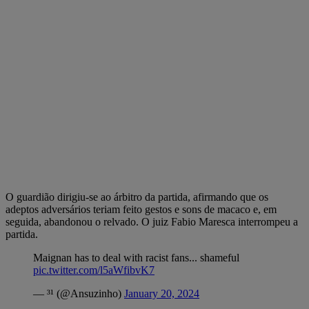
O guardião dirigiu-se ao árbitro da partida, afirmando que os
adeptos adversários teriam feito gestos e sons de macaco e, em
seguida, abandonou o relvado. O juiz Fabio Maresca interrompeu a
partida.
Maignan has to deal with racist fans... shameful
pic.twitter.com/l5aWfibvK7
— ³¹ (@Ansuzinho)
January 20, 2024