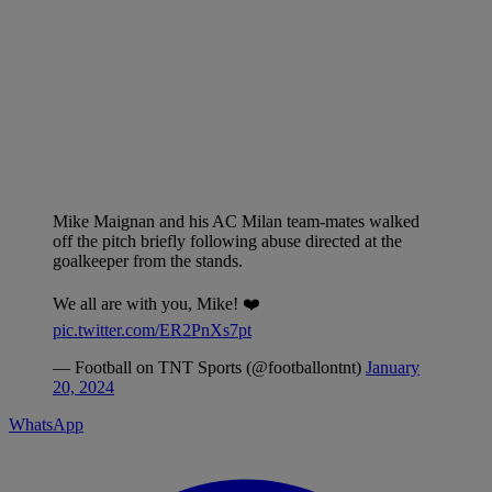
Mike Maignan and his AC Milan team-mates walked
off the pitch briefly following abuse directed at the
goalkeeper from the stands.
We all are with you, Mike! ❤️
pic.twitter.com/ER2PnXs7pt
— Football on TNT Sports (@footballontnt)
January
20, 2024
WhatsApp