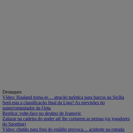
Destaques
Vídeo: Haaland torna-se… atração turística para barcos na Sicília
Será esta a classificação final da Liga? As previsões do
supercomputador da Opta
Benfica: volte-face no destino de Ivanovic
Zalazar na cadeira do poder até lhe cortarem as pernas (os jogadores
do Sporting)
Vídeo: chutão para fora do estádio provoca… acidente na estrada