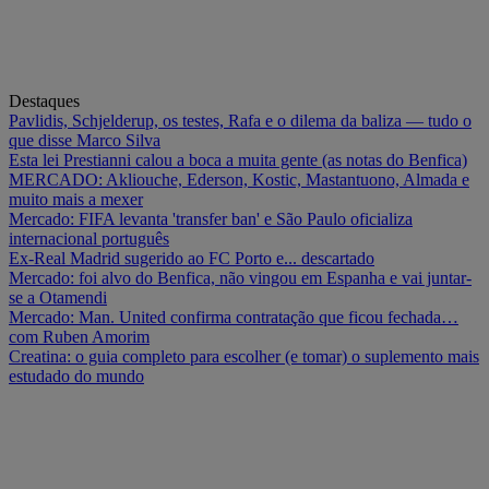
Destaques
Pavlidis, Schjelderup, os testes, Rafa e o dilema da baliza — tudo o
que disse Marco Silva
Esta lei Prestianni calou a boca a muita gente (as notas do Benfica)
MERCADO: Akliouche, Ederson, Kostic, Mastantuono, Almada e
muito mais a mexer
Mercado: FIFA levanta 'transfer ban' e São Paulo oficializa
internacional português
Ex-Real Madrid sugerido ao FC Porto e... descartado
Mercado: foi alvo do Benfica, não vingou em Espanha e vai juntar-
se a Otamendi
Mercado: Man. United confirma contratação que ficou fechada…
com Ruben Amorim
Creatina: o guia completo para escolher (e tomar) o suplemento mais
estudado do mundo