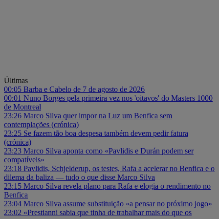
Últimas
00:05
Barba e Cabelo de 7 de agosto de 2026
00:01
Nuno Borges pela primeira vez nos 'oitavos' do Masters 1000
de Montreal
23:26
Marco Silva quer impor na Luz um Benfica sem
contemplações (crónica)
23:25
Se fazem tão boa despesa também devem pedir fatura
(crónica)
23:23
Marco Silva aponta como «Pavlidis e Durán podem ser
compatíveis»
23:18
Pavlidis, Schjelderup, os testes, Rafa a acelerar no Benfica e o
dilema da baliza — tudo o que disse Marco Silva
23:15
Marco Silva revela plano para Rafa e elogia o rendimento no
Benfica
23:04
Marco Silva assume substituição «a pensar no próximo jogo»
23:02
«Prestianni sabia que tinha de trabalhar mais do que os