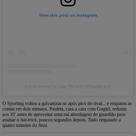
View this post on Instagram
A post shared by Liga Placard (@ligaplacard)
O Sporting voltou a galvanizar-se após pico do rival... e empatou as
contas em dois minutos. Pauleta, cara a cara com Gugiel, reduziu
aos 35' antes de aproveitar uma má abordagem do guardião para
assinar o
hat-trick
, poucos segundos depois. Tudo empatado a
quatro minutos do final.