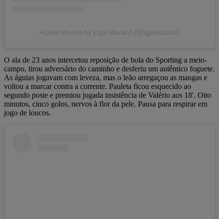
A post shared by Liga Placard (@ligaplacard)
O ala de 23 anos intercetou reposição de bola do Sporting a meio-
campo, tirou adversário do caminho e desferiu um autêntico foguete.
As águias jogavam com leveza, mas o leão arregaçou as mangas e
voltou a marcar contra a corrente. Pauleta ficou esquecido ao
segundo poste e premiou jogada insistência de Valério aos 18'. Oito
minutos, cinco golos, nervos à flor da pele. Pausa para respirar em
jogo de loucos.