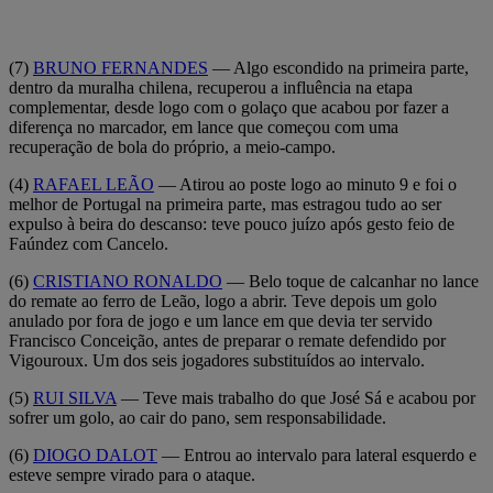
(7)
BRUNO FERNANDES
— Algo escondido na primeira parte,
dentro da muralha chilena, recuperou a influência na etapa
complementar, desde logo com o golaço que acabou por fazer a
diferença no marcador, em lance que começou com uma
recuperação de bola do próprio, a meio-campo.
(4)
RAFAEL LEÃO
— Atirou ao poste logo ao minuto 9 e foi o
melhor de Portugal na primeira parte, mas estragou tudo ao ser
expulso à beira do descanso: teve pouco juízo após gesto feio de
Faúndez com Cancelo.
(6)
CRISTIANO RONALDO
— Belo toque de calcanhar no lance
do remate ao ferro de Leão, logo a abrir. Teve depois um golo
anulado por fora de jogo e um lance em que devia ter servido
Francisco Conceição, antes de preparar o remate defendido por
Vigouroux. Um dos seis jogadores substituídos ao intervalo.
(5)
RUI SILVA
— Teve mais trabalho do que José Sá e acabou por
sofrer um golo, ao cair do pano, sem responsabilidade.
(6)
DIOGO DALOT
— Entrou ao intervalo para lateral esquerdo e
esteve sempre virado para o ataque.