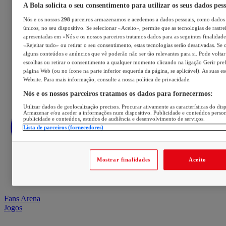
A Bola solicita o seu consentimento para utilizar os seus dados pes
Nós e os nossos
298
parceiros armazenamos e acedemos a dados pessoais, como dados 
únicos, no seu dispositivo. Se selecionar «Aceito», permite que as tecnologias de rastre
apresentadas em «Nós e os nossos parceiros tratamos dados para as seguintes finalidades
«Rejeitar tudo» ou retirar o seu consentimento, estas tecnologias serão desativadas. Se 
alguns conteúdos e anúncios que vê poderão não ser tão relevantes para si. Pode voltar 
escolhas ou retirar o consentimento a qualquer momento clicando na ligação Gerir prefe
página Web (ou no ícone na parte inferior esquerda da página, se aplicável). As suas e
Website. Para mais informação, consulte a nossa política de privacidade.
Nós e os nossos parceiros tratamos os dados para fornecermos:
Utilizar dados de geolocalização precisos. Procurar ativamente as características do disp
Armazenar e/ou aceder a informações num dispositivo. Publicidade e conteúdos perso
publicidade e conteúdos, estudos de audiência e desenvolvimento de serviços.
Lista de parceiros (fornecedores)
Mostrar finalidades
Aceito
Fans Arena
Jogos