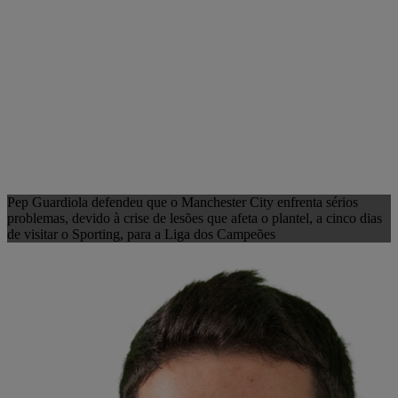
Pep Guardiola defendeu que o Manchester City enfrenta sérios
problemas, devido à crise de lesões que afeta o plantel, a cinco dias
de visitar o Sporting, para a Liga dos Campeões