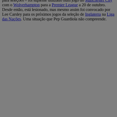
para seleções – foi suplente utilizado num jogo do
Manchester City
com o
Wolverhampton
para a
Premier League
a 20 de outubro.
Desde então, está lesionado, mas mesmo assim foi convocado por
Lee Carsley para os próximos jogos da seleção de
Inglaterra
na
Liga
das Nações
. Uma situação que Pep Guardiola não compreende.