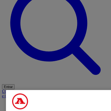
Entrar
Últimas
Mercado
Opinião
iGaming Hub
A BOLA SUGERE
Barba
e Cabelo