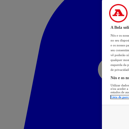
A Bola sol
Nós e os nos
no seu dispos
e os nossos pa
seu consentim
vê poderão não
qualquer mome
esquerda da p
de privacidad
Nós e os n
Utilizar dados
e/ou aceder a
estudos de au
Lista de parc