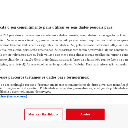
icita o seu consentimento para utilizar os seus dados pessoais para:
sos
298
parceiros armazenamos e acedemos a dados pessoais, como dados de navegação ou identif
itivo. Se selecionar «Aceito», permite que as tecnologias de rastreio suportem as finalidades apr
rceiros tratamos dados para as seguintes finalidades». Se, pelo contrário, selecionar «Rejeitar tud
ento, estas tecnologias serão desativadas. Se os rastreadores forem desativados, alguns conteúdo
 ser tão relevantes para si. Pode voltar a este menu para alterar as suas escolhas ou retirar o con
nto clicando na ligação Gerir preferências na parte inferior da página Web (ou no ícone na part
ágina, se aplicável). As suas escolhas serão aplicadas em Website. Para mais informação, consulte 
e.
ossos parceiros tratamos os dados para fornecermos:
 de geolocalização precisos. Procurar ativamente as características do dispositivo para identifica
 informações num dispositivo. Publicidade e conteúdos personalizados, medição de publicidade e
diência e desenvolvimento de serviços.
eiros (fornecedores)
Mostrar finalidades
Aceito