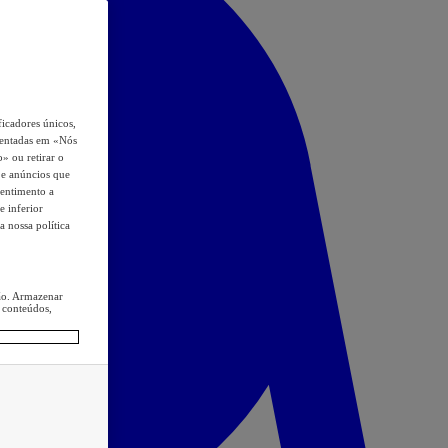
icadores únicos,
esentadas em «Nós
o» ou retirar o
s e anúncios que
sentimento a
e inferior
a nossa política
ção. Armazenar
 conteúdos,