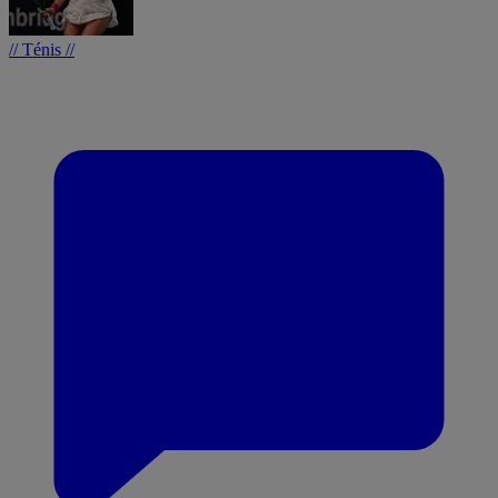
// Ténis //