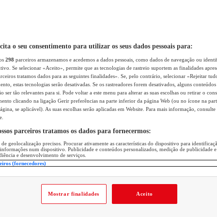
icita o seu consentimento para utilizar os seus dados pessoais para:
sos
298
parceiros armazenamos e acedemos a dados pessoais, como dados de navegação ou identif
itivo. Se selecionar «Aceito», permite que as tecnologias de rastreio suportem as finalidades apr
rceiros tratamos dados para as seguintes finalidades». Se, pelo contrário, selecionar «Rejeitar tud
ento, estas tecnologias serão desativadas. Se os rastreadores forem desativados, alguns conteúdo
 ser tão relevantes para si. Pode voltar a este menu para alterar as suas escolhas ou retirar o con
nto clicando na ligação Gerir preferências na parte inferior da página Web (ou no ícone na part
ágina, se aplicável). As suas escolhas serão aplicadas em Website. Para mais informação, consulte 
e.
ossos parceiros tratamos os dados para fornecermos:
 de geolocalização precisos. Procurar ativamente as características do dispositivo para identifica
 informações num dispositivo. Publicidade e conteúdos personalizados, medição de publicidade e
diência e desenvolvimento de serviços.
eiros (fornecedores)
Mostrar finalidades
Aceito