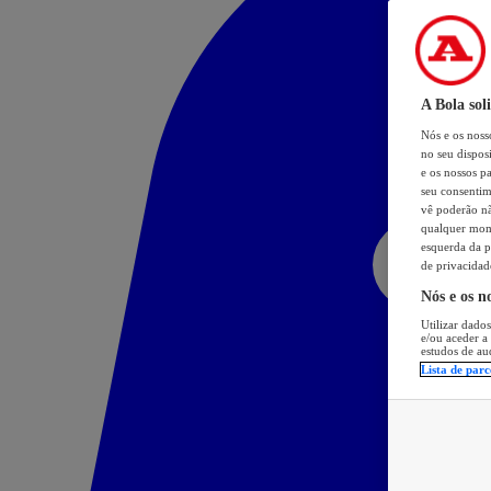
A Bola sol
Nós e os nos
no seu dispos
e os nossos pa
seu consentim
vê poderão não
qualquer mome
esquerda da p
de privacidad
Nós e os n
Utilizar dados
e/ou aceder a
estudos de au
Lista de parc