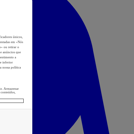
icadores únicos,
esentadas em «Nós
o» ou retirar o
s e anúncios que
sentimento a
e inferior
a nossa política
ção. Armazenar
 conteúdos,