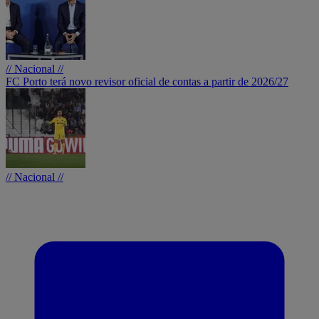
// Nacional //
FC Porto terá novo revisor oficial de contas a partir de 2026/27
// Nacional //