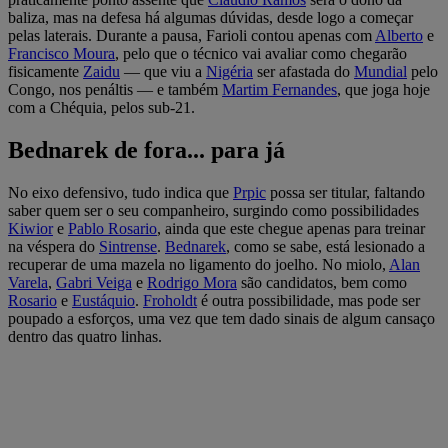
baliza, mas na defesa há algumas dúvidas, desde logo a começar
pelas laterais. Durante a pausa, Farioli contou apenas com
Alberto
e
Francisco Moura
, pelo que o técnico vai avaliar como chegarão
fisicamente
Zaidu
— que viu a
Nigéria
ser afastada do
Mundial
pelo
Congo, nos penáltis — e também
Martim Fernandes
, que joga hoje
com a Chéquia, pelos sub-21.
Bednarek de fora... para já
No eixo defensivo, tudo indica que
Prpic
possa ser titular, faltando
saber quem ser o seu companheiro, surgindo como possibilidades
Kiwior
e
Pablo
Rosario
, ainda que este chegue apenas para treinar
na véspera do
Sintrense
.
Bednarek
, como se sabe, está lesionado a
recuperar de uma mazela no ligamento do joelho. No miolo,
Alan
Varela
,
Gabri Veiga
e
Rodrigo Mora
são candidatos, bem como
Rosario
e
Eustáquio
.
Froholdt
é outra possibilidade, mas pode ser
poupado a esforços, uma vez que tem dado sinais de algum cansaço
dentro das quatro linhas.