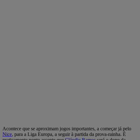
Acontece que se aproximam jogos importantes, a começar já pelo
Nice
, para a Liga Europa, a seguir à partida da prova-rainha. É
praticamente ponto assente que
Cláudio Ramos
será o dono da