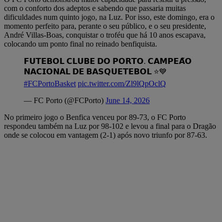
com o conforto dos adeptos e sabendo que passaria muitas
dificuldades num quinto jogo, na Luz. Por isso, este domingo, era o
momento perfeito para, perante o seu público, e o seu presidente,
André Villas-Boas, conquistar o troféu que há 10 anos escapava,
colocando um ponto final no reinado benfiquista.
𝗙𝗨𝗧𝗘𝗕𝗢𝗟 𝗖𝗟𝗨𝗕𝗘 𝗗𝗢 𝗣𝗢𝗥𝗧𝗢. 𝗖𝗔𝗠𝗣𝗘𝗔̃𝗢
𝗡𝗔𝗖𝗜𝗢𝗡𝗔𝗟 𝗗𝗘 𝗕𝗔𝗦𝗤𝗨𝗘𝗧𝗘𝗕𝗢𝗟 ⭐️💙
#FCPortoBasket
pic.twitter.com/Zl9lQpOclQ
— FC Porto (@FCPorto)
June 14, 2026
No primeiro jogo o Benfica venceu por 89-73, o FC Porto
respondeu também na Luz por 98-102 e levou a final para o Dragão
onde se colocou em vantagem (2-1) após novo triunfo por 87-63.