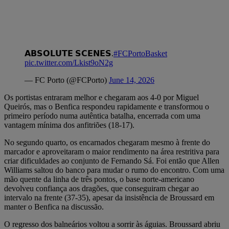
𝗔𝗕𝗦𝗢𝗟𝗨𝗧𝗘 𝗦𝗖𝗘𝗡𝗘𝗦.
#FCPortoBasket
pic.twitter.com/Lkist9oN2g
— FC Porto (@FCPorto)
June 14, 2026
Os portistas entraram melhor e chegaram aos 4-0 por Miguel
Queirós, mas o Benfica respondeu rapidamente e transformou o
primeiro período numa autêntica batalha, encerrada com uma
vantagem mínima dos anfitriões (18-17).
No segundo quarto, os encarnados chegaram mesmo à frente do
marcador e aproveitaram o maior rendimento na área restritiva para
criar dificuldades ao conjunto de Fernando Sá. Foi então que Allen
Williams saltou do banco para mudar o rumo do encontro. Com uma
mão quente da linha de três pontos, o base norte-americano
devolveu confiança aos dragões, que conseguiram chegar ao
intervalo na frente (37-35), apesar da insistência de Broussard em
manter o Benfica na discussão.
O regresso dos balneários voltou a sorrir às águias. Broussard abriu