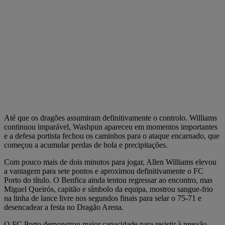
Até que os dragões assumiram definitivamente o controlo. Williams
continuou imparável, Washpun apareceu em momentos importantes
e a defesa portista fechou os caminhos para o ataque encarnado, que
começou a acumular perdas de bola e precipitações.
Com pouco mais de dois minutos para jogar, Allen Williams elevou
a vantagem para sete pontos e aproximou definitivamente o FC
Porto do título. O Benfica ainda tentou regressar ao encontro, mas
Miguel Queirós, capitão e símbolo da equipa, mostrou sangue-frio
na linha de lance livre nos segundos finais para selar o 75-71 e
desencadear a festa no Dragão Arena.
O FC Porto demonstrou maior capacidade para resistir à pressão,