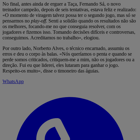
No final, antes ainda de erguer a Taça, Fernando Sá, o novo
treinador campeão, depois de seis tentativas, estava feliz e realizado:
«O momento de viragem talvez possa ter o segundo jogo, mas só se
pensarmos no
play-off
. Senti a solidão quando os resultados não são
os melhores, focando-me no que conseguia resolver, com os
jogadores e fizemos isso. Tomando decisões difíceis e controversas,
conseguimos. Acreditamos no trabalho», elogiou.
Por outro lado, Norberto Alves, o técnico encarnado, assumiu os
erros e deu o corpo às balas. «Nós queríamos o penta e quando se
perde somos criticados, critiquem-me a mim, não os jogadores ou a
direção. Fui eu que liderei, eles lutaram para ganhar o jogo.
Respeito-os muito», disse o timoneiro das águias.
WhatsApp