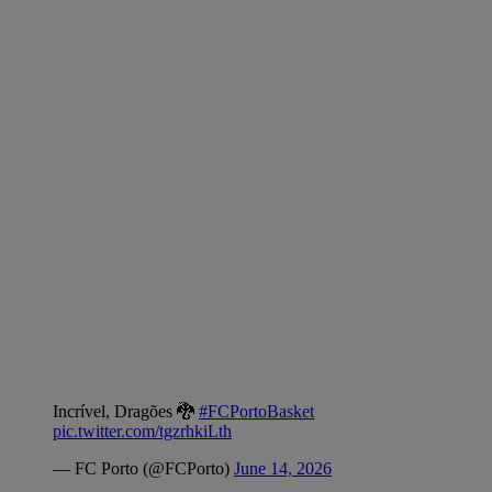
Incrível, Dragões 🐉
#FCPortoBasket
pic.twitter.com/tgzrhkiLth
— FC Porto (@FCPorto)
June 14, 2026