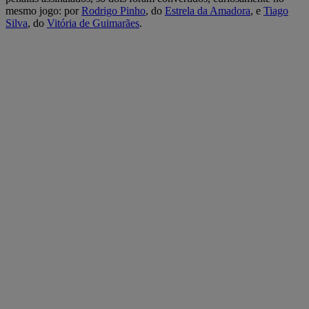
mesmo jogo: por
Rodrigo Pinho
, do
Estrela da Amadora
, e
Tiago
Silva
, do
Vitória de Guimarães
.