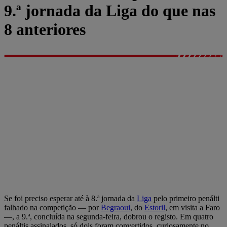
9.ª jornada da Liga do que nas
8 anteriores
Se foi preciso esperar até à 8.ª jornada da
Liga
pelo primeiro penálti
falhado na competição — por
Begraoui
, do
Estoril
, em visita a Faro
—, a 9.ª, concluída na segunda-feira, dobrou o registo. Em quatro
penáltis assinalados, só dois foram convertidos, curiosamente no