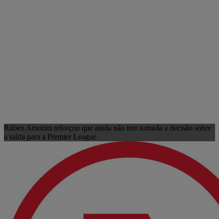
Rúben Amorim reforçou que ainda não tem tomada a decisão sobre
a saída para a Premier League