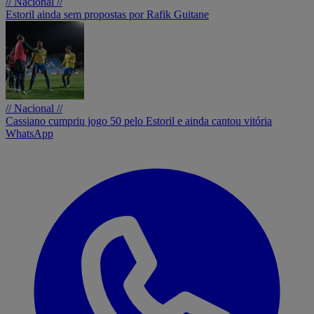
// Nacional //
Estoril ainda sem propostas por Rafik Guitane
// Nacional //
Cassiano cumpriu jogo 50 pelo Estoril e ainda cantou vitória
WhatsApp