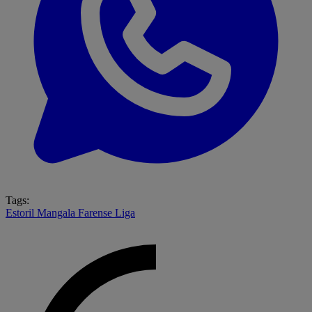
Tags:
Estoril
Mangala
Farense
Liga