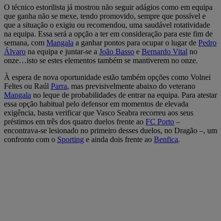
O técnico estorilista já mostrou não seguir adágios como em equipa
que ganha não se mexe, tendo promovido, sempre que possível e
que a situação o exigiu ou recomendou, uma saudável rotatividade
na equipa. Essa será a opção a ter em consideração para este fim de
semana, com
Mangala
a ganhar pontos para ocupar o lugar de
Pedro
Álvaro
na equipa e juntar-se a
João Basso
e
Bernardo Vital
no
onze…isto se estes elementos também se mantiverem no onze.
À espera de nova oportunidade estão também opções como Volnei
Feltes ou Raúl
Parra
, mas previsivelmente abaixo do veterano
Mangala
no leque de probabilidades de entrar na equipa. Para atestar
essa opção habitual pelo defensor em momentos de elevada
exigência, basta verificar que Vasco Seabra recorreu aos seus
préstimos em três dos quatro duelos frente ao
FC Porto
–
encontrava-se lesionado no primeiro desses duelos, no Dragão –, um
confronto com o
Sporting
e ainda dois frente ao
Benfica
.