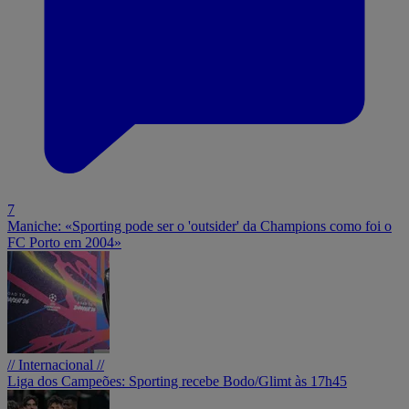
7
Maniche: «Sporting pode ser o 'outsider' da Champions como foi o
FC Porto em 2004»
// Internacional //
Liga dos Campeões: Sporting recebe Bodo/Glimt às 17h45