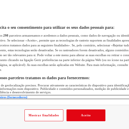
icita o seu consentimento para utilizar os seus dados pessoais para:
sos
298
parceiros armazenamos e acedemos a dados pessoais, como dados de navegação ou identif
itivo. Se selecionar «Aceito», permite que as tecnologias de rastreio suportem as finalidades apr
rceiros tratamos dados para as seguintes finalidades». Se, pelo contrário, selecionar «Rejeitar tud
ento, estas tecnologias serão desativadas. Se os rastreadores forem desativados, alguns conteúdo
 ser tão relevantes para si. Pode voltar a este menu para alterar as suas escolhas ou retirar o con
nto clicando na ligação Gerir preferências na parte inferior da página Web (ou no ícone na part
ágina, se aplicável). As suas escolhas serão aplicadas em Website. Para mais informação, consulte 
e.
ossos parceiros tratamos os dados para fornecermos:
 de geolocalização precisos. Procurar ativamente as características do dispositivo para identifica
 informações num dispositivo. Publicidade e conteúdos personalizados, medição de publicidade e
diência e desenvolvimento de serviços.
eiros (fornecedores)
Mostrar finalidades
Aceito