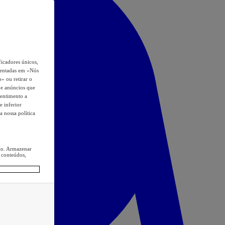
icadores únicos,
esentadas em «Nós
o» ou retirar o
s e anúncios que
sentimento a
e inferior
a nossa política
ção. Armazenar
 conteúdos,