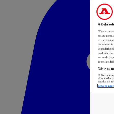
A Bola sol
Nós e os nos
no seu dispos
e os nossos pa
seu consentim
vê poderão não
qualquer mome
esquerda da p
de privacidad
Nós e os n
Utilizar dados
e/ou aceder a
estudos de au
Lista de parc