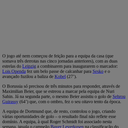
O jogo até nem começou de feição para a equipa da casa (que
somava três derrotas nas cinco jornadas anteriores), com as duas
estrelas do
Leipzig
a combinarem para inaugurarem o marcador:
Lois Openda
fez um belo passe de calcanhar para
Sesko
e o
avançado fuzilou a baliza de
Kobel
(27’).
O Borussia só precisou de três minutos para responder, através de
Maximilian Beier, que se estreou a marcar pela equipa de Nuri
Sahin. Já na segunda parte, o mesmo Beier assistiu o golo de
Sehrou
Guirassy
(64’) que, com o ombro, fez o seu oitavo tento da época.
A equipa de Dortmund que, de resto, controlou o jogo, criando
várias oportunidades de golo – o resultado final não reflete esse
domínio. A equipa, à qual Roger Schmidt foi associado nesta
semana, iguala o campeão
Bayer Leverkusen
na classificação do