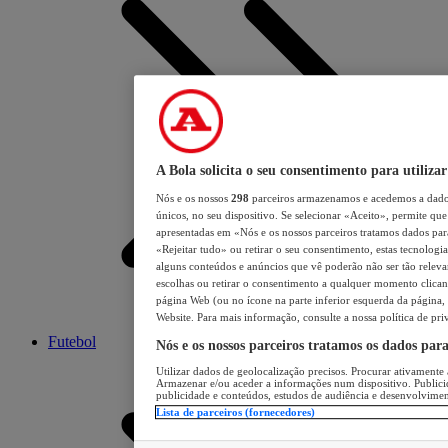
A Bola solicita o seu consentimento para utilizar
Nós e os nossos
298
parceiros armazenamos e acedemos a dados
únicos, no seu dispositivo. Se selecionar «Aceito», permite que 
apresentadas em «Nós e os nossos parceiros tratamos dados para 
«Rejeitar tudo» ou retirar o seu consentimento, estas tecnologia
alguns conteúdos e anúncios que vê poderão não ser tão relevant
escolhas ou retirar o consentimento a qualquer momento clicand
página Web (ou no ícone na parte inferior esquerda da página, s
Website. Para mais informação, consulte a nossa política de pri
Futebol
Nós e os nossos parceiros tratamos os dados par
Utilizar dados de geolocalização precisos. Procurar ativamente a
Armazenar e/ou aceder a informações num dispositivo. Publici
publicidade e conteúdos, estudos de audiência e desenvolvimen
Lista de parceiros (fornecedores)