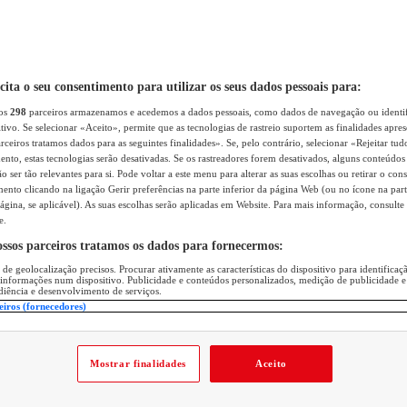
icita o seu consentimento para utilizar os seus dados pessoais para:
sos
298
parceiros armazenamos e acedemos a dados pessoais, como dados de navegação ou identif
itivo. Se selecionar «Aceito», permite que as tecnologias de rastreio suportem as finalidades apr
rceiros tratamos dados para as seguintes finalidades». Se, pelo contrário, selecionar «Rejeitar tud
ento, estas tecnologias serão desativadas. Se os rastreadores forem desativados, alguns conteúdo
 ser tão relevantes para si. Pode voltar a este menu para alterar as suas escolhas ou retirar o con
nto clicando na ligação Gerir preferências na parte inferior da página Web (ou no ícone na part
ágina, se aplicável). As suas escolhas serão aplicadas em Website. Para mais informação, consulte 
e.
ossos parceiros tratamos os dados para fornecermos:
 de geolocalização precisos. Procurar ativamente as características do dispositivo para identifica
 informações num dispositivo. Publicidade e conteúdos personalizados, medição de publicidade e
diência e desenvolvimento de serviços.
eiros (fornecedores)
Mostrar finalidades
Aceito