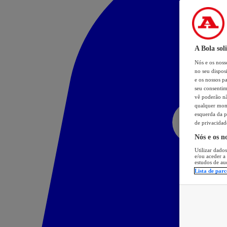
A Bola sol
Nós e os nos
no seu dispos
e os nossos pa
seu consentim
vê poderão não
qualquer mome
esquerda da p
de privacidad
Nós e os n
Utilizar dados
e/ou aceder a
estudos de au
Lista de parc