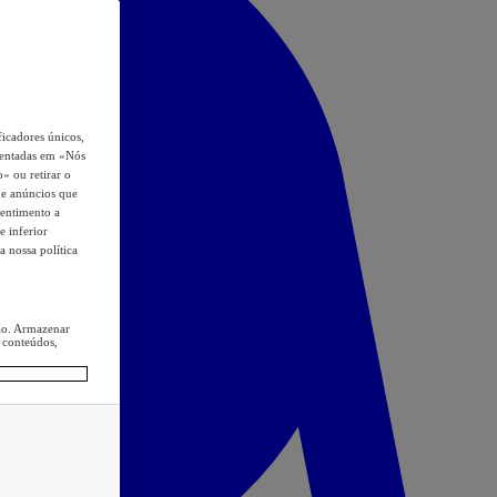
icadores únicos,
esentadas em «Nós
o» ou retirar o
s e anúncios que
sentimento a
e inferior
a nossa política
ção. Armazenar
 conteúdos,