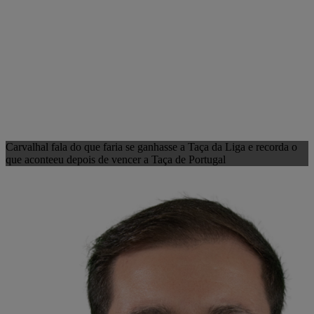
Carvalhal fala do que faria se ganhasse a Taça da Liga e recorda o
que aconteeu depois de vencer a Taça de Portugal