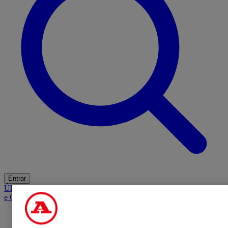
Entrar
Últimas
Mercado
Opinião
iGaming Hub
A BOLA SUGERE
Barba
e Cabelo