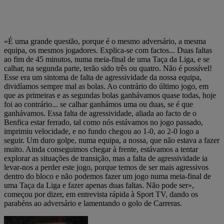
«É uma grande questão, porque é o mesmo adversário, a mesma
equipa, os mesmos jogadores. Explica-se com factos... Duas faltas
ao fim de 45 minutos, numa meia-final de uma Taça da Liga, e se
calhar, na segunda parte, terão sido três ou quatro. Não é possível!
Esse era um sintoma de falta de agressividade da nossa equipa,
dividíamos sempre mal as bolas. Ao contrário do último jogo, em
que as primeiras e as segundas bolas ganhávamos quase todas, hoje
foi ao contrário... se calhar ganhámos uma ou duas, se é que
ganhávamos. Essa falta de agressividade, aliada ao facto de o
Benfica estar ferrado, tal como nós estávamos no jogo passado,
imprimiu velocidade, e no fundo chegou ao 1-0, ao 2-0 logo a
seguir. Um duro golpe, numa equipa, a nossa, que não estava a fazer
muito. Ainda conseguimos chegar à frente, estávamos a tentar
explorar as situações de transição, mas a falta de agressividade ia
levar-nos a perder este jogo, porque temos de ser mais agressivos
dentro do bloco e não podemos fazer um jogo numa meia-final de
uma Taça da Liga e fazer apenas duas faltas. Não pode ser»,
começou por dizer, em entrevista rápida à Sport TV, dando os
parabéns ao adversário e lamentando o golo de Carreras.