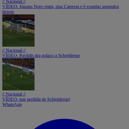
// Nacional //
VÍDEO: Jónatas Noro entra, pisa Carreras e é expulso segundos
depois
// Nacional //
VÍDEO: Pavlidis tira golaço a Schjelderup
// Nacional //
VÍDEO: que perdida de Schjelderup!
WhatsApp