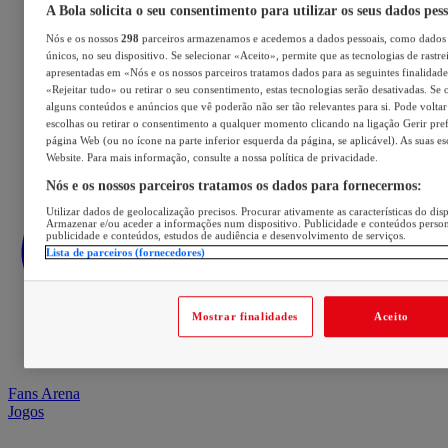
A Bola solicita o seu consentimento para utilizar os seus dados pes
Nós e os nossos
298
parceiros armazenamos e acedemos a dados pessoais, como dados 
únicos, no seu dispositivo. Se selecionar «Aceito», permite que as tecnologias de rastre
apresentadas em «Nós e os nossos parceiros tratamos dados para as seguintes finalidades
«Rejeitar tudo» ou retirar o seu consentimento, estas tecnologias serão desativadas. Se 
alguns conteúdos e anúncios que vê poderão não ser tão relevantes para si. Pode voltar 
escolhas ou retirar o consentimento a qualquer momento clicando na ligação Gerir prefe
página Web (ou no ícone na parte inferior esquerda da página, se aplicável). As suas e
Website. Para mais informação, consulte a nossa política de privacidade.
Nós e os nossos parceiros tratamos os dados para fornecermos:
Utilizar dados de geolocalização precisos. Procurar ativamente as características do disp
Armazenar e/ou aceder a informações num dispositivo. Publicidade e conteúdos perso
publicidade e conteúdos, estudos de audiência e desenvolvimento de serviços.
Lista de parceiros (fornecedores)
Mostrar finalidades
Aceito
Fans Arena
Jogos