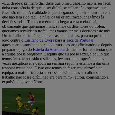
«Eu, desde o primeiro dia, disse que o meu trabalho não ia ser fácil,
tinha consciência de que ia ser difícil, se calhar não esperava que
fosse tão difícil. A realidade é que chegámos a janeiro num ano em
que não tem sido fácil, a nível da tal estabilização, chegámos às
decisões todas. Temos o mérito de chegar a esta meia-final,
obviamente que queríamos mais, somos os detentores do troféu,
queríamos revalidar o troféu, mas vamos ter mais decisões este mês.
Um trabalho difícil é reparar coisas, colmatá-las, para no próximo
jogo contra o
Lusitano de Évora
para a
Taça de Portugal
apresentarmo-nos bem para podermos passar a eliminatória e depois
preparar o jogo do
Estrela da Amadora
da melhor forma e tentar que
a equipa possa progredir. É aquilo que eu posso fazer, é aquilo que
temos feito, temos sido resilientes, levámos um tropeção muitas
vezes inexplicável e depois na semana seguinte estamos a dar uma
resposta muito boa. É isso que temos de fazer, revitalização da
equipa, o mais difícil está a ser estabilizá-la, mas se calhar se o
trabalho não fosse difícil não era para mim», atirou, comentando a
expulsão do jovem Noro.