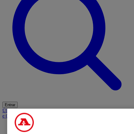
Entrar
Últimas
Mercado
Opinião
iGaming Hub
A BOLA SUGERE
Barba
e Cabelo