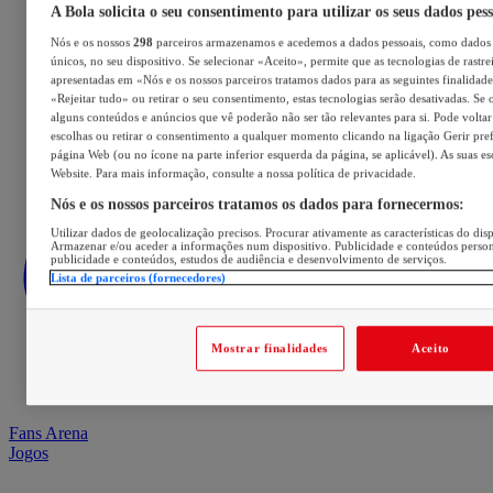
A Bola solicita o seu consentimento para utilizar os seus dados pes
Nós e os nossos
298
parceiros armazenamos e acedemos a dados pessoais, como dados 
únicos, no seu dispositivo. Se selecionar «Aceito», permite que as tecnologias de rastre
apresentadas em «Nós e os nossos parceiros tratamos dados para as seguintes finalidades
«Rejeitar tudo» ou retirar o seu consentimento, estas tecnologias serão desativadas. Se 
alguns conteúdos e anúncios que vê poderão não ser tão relevantes para si. Pode voltar 
escolhas ou retirar o consentimento a qualquer momento clicando na ligação Gerir prefe
página Web (ou no ícone na parte inferior esquerda da página, se aplicável). As suas e
Website. Para mais informação, consulte a nossa política de privacidade.
Nós e os nossos parceiros tratamos os dados para fornecermos:
Utilizar dados de geolocalização precisos. Procurar ativamente as características do disp
Armazenar e/ou aceder a informações num dispositivo. Publicidade e conteúdos perso
publicidade e conteúdos, estudos de audiência e desenvolvimento de serviços.
Lista de parceiros (fornecedores)
Mostrar finalidades
Aceito
Fans Arena
Jogos