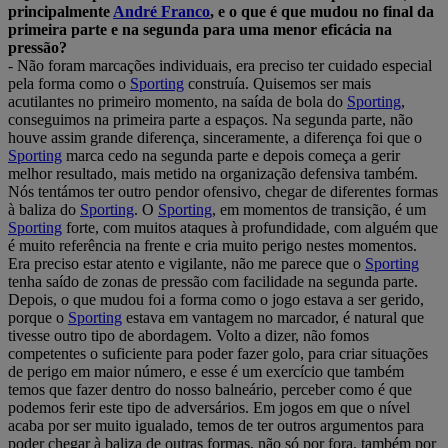
principalmente
André Franco
, e o que é que mudou no final da
primeira parte e na segunda para uma menor eficácia na
pressão?
- Não foram marcações individuais, era preciso ter cuidado especial
pela forma como o
Sporting
construía. Quisemos ser mais
acutilantes no primeiro momento, na saída de bola do
Sporting
,
conseguimos na primeira parte a espaços. Na segunda parte, não
houve assim grande diferença, sinceramente, a diferença foi que o
Sporting
marca cedo na segunda parte e depois começa a gerir
melhor resultado, mais metido na organização defensiva também.
Nós tentámos ter outro pendor ofensivo, chegar de diferentes formas
à baliza do
Sporting
. O
Sporting
, em momentos de transição, é um
Sporting
forte, com muitos ataques à profundidade, com alguém que
é muito referência na frente e cria muito perigo nestes momentos.
Era preciso estar atento e vigilante, não me parece que o
Sporting
tenha saído de zonas de pressão com facilidade na segunda parte.
Depois, o que mudou foi a forma como o jogo estava a ser gerido,
porque o
Sporting
estava em vantagem no marcador, é natural que
tivesse outro tipo de abordagem. Volto a dizer, não fomos
competentes o suficiente para poder fazer golo, para criar situações
de perigo em maior número, e esse é um exercício que também
temos que fazer dentro do nosso balneário, perceber como é que
podemos ferir este tipo de adversários. Em jogos em que o nível
acaba por ser muito igualado, temos de ter outros argumentos para
poder chegar à baliza de outras formas, não só por fora, também por