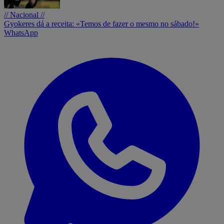
// Nacional //
Gyokeres dá a receita: «Temos de fazer o mesmo no sábado!»
WhatsApp