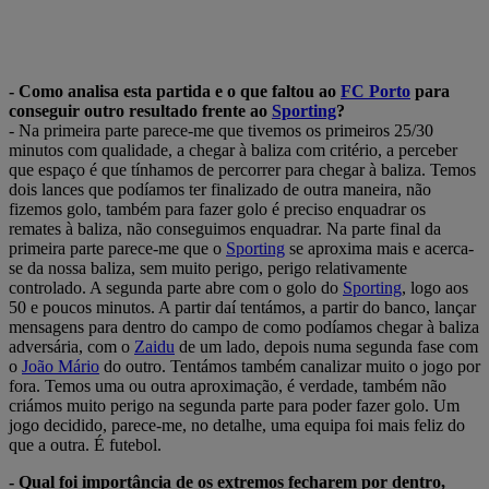
- Como analisa esta partida e o que faltou ao
FC Porto
para
conseguir outro resultado frente ao
Sporting
?
- Na primeira parte parece-me que tivemos os primeiros 25/30
minutos com qualidade, a chegar à baliza com critério, a perceber
que espaço é que tínhamos de percorrer para chegar à baliza. Temos
dois lances que podíamos ter finalizado de outra maneira, não
fizemos golo, também para fazer golo é preciso enquadrar os
remates à baliza, não conseguimos enquadrar. Na parte final da
primeira parte parece-me que o
Sporting
se aproxima mais e acerca-
se da nossa baliza, sem muito perigo, perigo relativamente
controlado. A segunda parte abre com o golo do
Sporting
, logo aos
50 e poucos minutos. A partir daí tentámos, a partir do banco, lançar
mensagens para dentro do campo de como podíamos chegar à baliza
adversária, com o
Zaidu
de um lado, depois numa segunda fase com
o
João Mário
do outro. Tentámos também canalizar muito o jogo por
fora. Temos uma ou outra aproximação, é verdade, também não
criámos muito perigo na segunda parte para poder fazer golo. Um
jogo decidido, parece-me, no detalhe, uma equipa foi mais feliz do
que a outra. É futebol.
- Qual foi importância de os extremos fecharem por dentro,