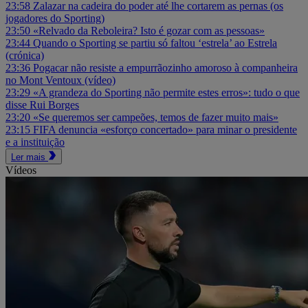
23:58
Zalazar na cadeira do poder até lhe cortarem as pernas (os
jogadores do Sporting)
23:50
«Relvado da Reboleira? Isto é gozar com as pessoas»
23:44
Quando o Sporting se partiu só faltou ‘estrela’ ao Estrela
(crónica)
23:36
Pogacar não resiste a empurrãozinho amoroso à companheira
no Mont Ventoux (vídeo)
23:29
«A grandeza do Sporting não permite estes erros»: tudo o que
disse Rui Borges
23:20
«Se queremos ser campeões, temos de fazer muito mais»
23:15
FIFA denuncia «esforço concertado» para minar o presidente
e a instituição
Ler mais
Vídeos