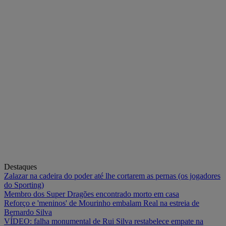
Destaques
Zalazar na cadeira do poder até lhe cortarem as pernas (os jogadores
do Sporting)
Membro dos Super Dragões encontrado morto em casa
Reforço e 'meninos' de Mourinho embalam Real na estreia de
Bernardo Silva
VÍDEO: falha monumental de Rui Silva restabelece empate na