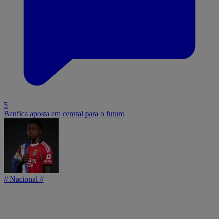
5
Benfica aposta em central para o futuro
// Nacional //