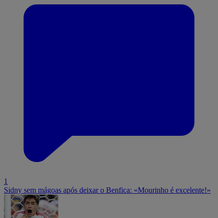
1
Sidny sem mágoas após deixar o Benfica: «Mourinho é excelente!»