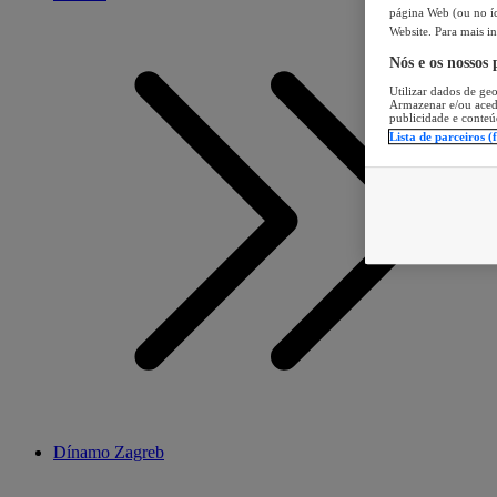
página Web (ou no íc
Website. Para mais in
Nós e os nossos
Utilizar dados de geo
Armazenar e/ou aced
publicidade e conteú
Lista de parceiros (
Dínamo Zagreb