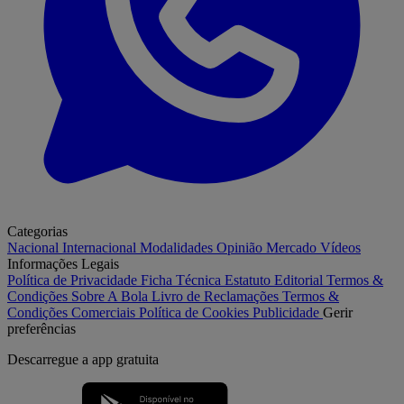
Categorias
Nacional
Internacional
Modalidades
Opinião
Mercado
Vídeos
Informações Legais
Política de Privacidade
Ficha Técnica
Estatuto Editorial
Termos &
Condições
Sobre A Bola
Livro de Reclamações
Termos &
Condições Comerciais
Política de Cookies
Publicidade
Gerir
preferências
Descarregue a
app gratuita