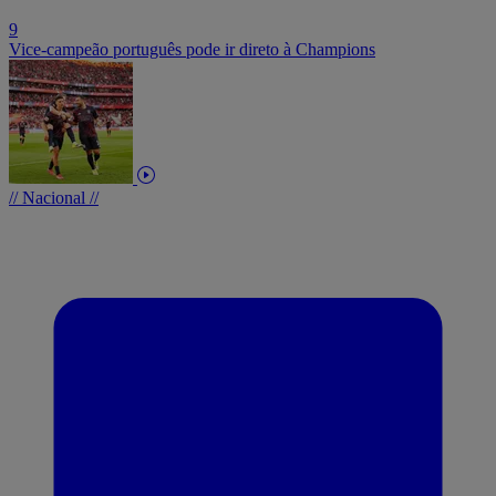
9
Vice-campeão português pode ir direto à Champions
// Nacional //