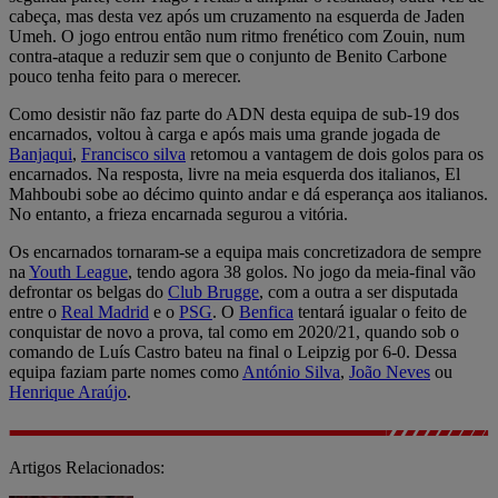
cabeça, mas desta vez após um cruzamento na esquerda de Jaden
Umeh. O jogo entrou então num ritmo frenético com Zouin, num
contra-ataque a reduzir sem que o conjunto de Benito Carbone
pouco tenha feito para o merecer.
Como desistir não faz parte do ADN desta equipa de sub-19 dos
encarnados, voltou à carga e após mais uma grande jogada de
Banjaqui
,
Francisco silva
retomou a vantagem de dois golos para os
encarnados. Na resposta, livre na meia esquerda dos italianos, El
Mahboubi sobe ao décimo quinto andar e dá esperança aos italianos.
No entanto, a frieza encarnada segurou a vitória.
Os encarnados tornaram-se a equipa mais concretizadora de sempre
na
Youth League
, tendo agora 38 golos. No jogo da meia-final vão
defrontar os belgas do
Club Brugge
, com a outra a ser disputada
entre o
Real Madrid
e o
PSG
. O
Benfica
tentará igualar o feito de
conquistar de novo a prova, tal como em 2020/21, quando sob o
comando de Luís Castro bateu na final o Leipzig por 6-0. Dessa
equipa faziam parte nomes como
António Silva
,
João Neves
ou
Henrique Araújo
.
Artigos Relacionados: