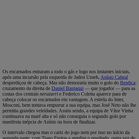
Os encarnados entraram a todo o gás e logo nos instantes iniciais,
após uma incursão pela esquerda de Jaden Umeh,
Anísio Cabral
desperdiçou de cabeça. Mas não demoraria muito o golo do
Benfica
:
cruzamento da direita de
Daniel Banjaqui
— que jogador — para as
costas dos centrais
nerazurri
e Federico Coletta aparece para de
cabeça colocar os encarnados em vantagem. A estrela do Inter,
Mosconi, bem tentava empurrar a sua equipa, mas José Neto não lhe
permitia grandes veleidades. Assim sendo, a equipa de Vítor Vinha
continuava na maré alta e só não conseguia o segundo golo por
manifesta inépcia de Anísio na hora de finalizar.
O intervalo chegou mas o cariz do jogo nem por isso no início da
segunda parte, com Tiago Freitas a ampliar o resultado, outra vez de