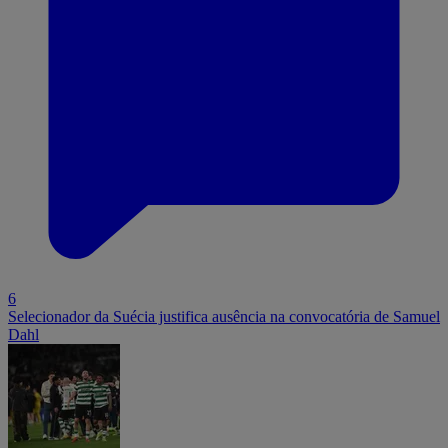
6
Selecionador da Suécia justifica ausência na convocatória de Samuel
Dahl