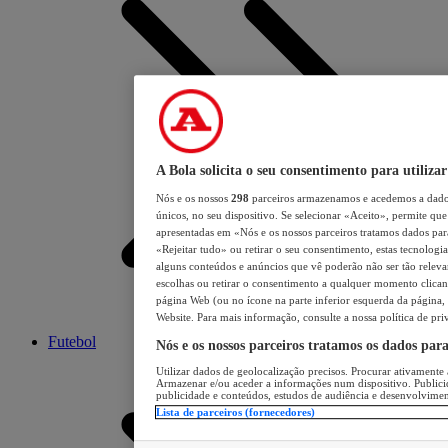
A Bola solicita o seu consentimento para utilizar
Nós e os nossos
298
parceiros armazenamos e acedemos a dados
únicos, no seu dispositivo. Se selecionar «Aceito», permite que 
apresentadas em «Nós e os nossos parceiros tratamos dados para 
«Rejeitar tudo» ou retirar o seu consentimento, estas tecnologia
alguns conteúdos e anúncios que vê poderão não ser tão relevant
escolhas ou retirar o consentimento a qualquer momento clicand
página Web (ou no ícone na parte inferior esquerda da página, s
Website. Para mais informação, consulte a nossa política de pri
Futebol
Nós e os nossos parceiros tratamos os dados par
Utilizar dados de geolocalização precisos. Procurar ativamente a
Armazenar e/ou aceder a informações num dispositivo. Publici
publicidade e conteúdos, estudos de audiência e desenvolvimen
Lista de parceiros (fornecedores)