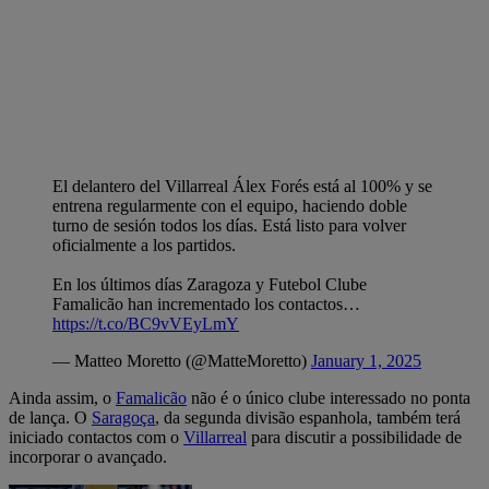
El delantero del Villarreal Álex Forés está al 100% y se
entrena regularmente con el equipo, haciendo doble
turno de sesión todos los días. Está listo para volver
oficialmente a los partidos.
En los últimos días Zaragoza y Futebol Clube
Famalicão han incrementado los contactos…
https://t.co/BC9vVEyLmY
— Matteo Moretto (@MatteMoretto)
January 1, 2025
Ainda assim, o
Famalicão
não é o único clube interessado no ponta
de lança. O
Saragoça
, da segunda divisão espanhola, também terá
iniciado contactos com o
Villarreal
para discutir a possibilidade de
incorporar o avançado.