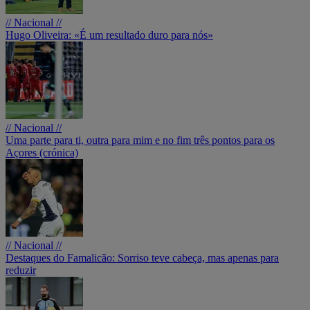
// Nacional //
Hugo Oliveira: «É um resultado duro para nós»
// Nacional //
Uma parte para ti, outra para mim e no fim três pontos para os
Açores (crónica)
// Nacional //
Destaques do Famalicão: Sorriso teve cabeça, mas apenas para
reduzir