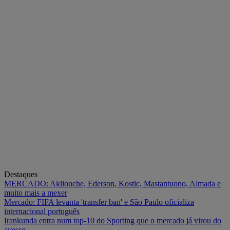
Destaques
MERCADO: Akliouche, Ederson, Kostic, Mastantuono, Almada e
muito mais a mexer
Mercado: FIFA levanta 'transfer ban' e São Paulo oficializa
internacional português
Irankunda entra num top-10 do Sporting que o mercado já virou do
avesso