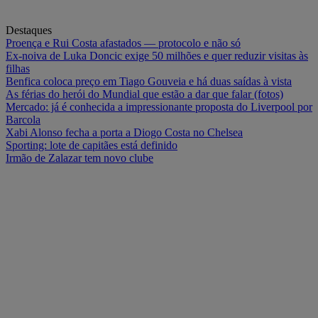
Destaques
Proença e Rui Costa afastados — protocolo e não só
Ex-noiva de Luka Doncic exige 50 milhões e quer reduzir visitas às
filhas
Benfica coloca preço em Tiago Gouveia e há duas saídas à vista
As férias do herói do Mundial que estão a dar que falar (fotos)
Mercado: já é conhecida a impressionante proposta do Liverpool por
Barcola
Xabi Alonso fecha a porta a Diogo Costa no Chelsea
Sporting: lote de capitães está definido
Irmão de Zalazar tem novo clube