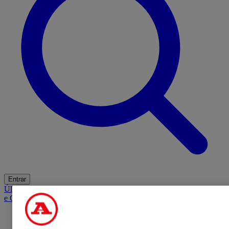
Entrar
Últimas
Mercado
Opinião
iGaming Hub
A BOLA SUGERE
Barba
e Cabelo