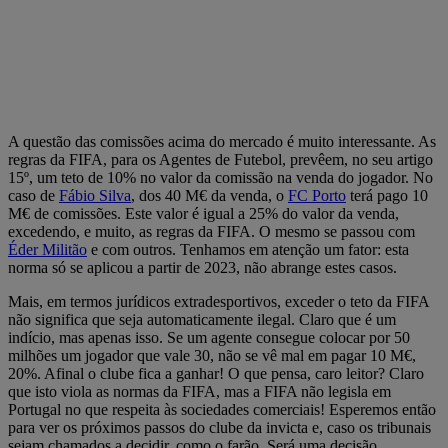
A questão das comissões acima do mercado é muito interessante. As
regras da FIFA, para os Agentes de Futebol, prevêem, no seu artigo
15º, um teto de 10% no valor da comissão na venda do jogador. No
caso de
Fábio Silva
, dos 40 M€ da venda, o
FC Porto
terá pago 10
M€ de comissões. Este valor é igual a 25% do valor da venda,
excedendo, e muito, as regras da FIFA. O mesmo se passou com
Éder Militão
e com outros. Tenhamos em atenção um fator: esta
norma só se aplicou a partir de 2023, não abrange estes casos.
Mais, em termos jurídicos extradesportivos, exceder o teto da FIFA
não significa que seja automaticamente ilegal. Claro que é um
indício, mas apenas isso. Se um agente consegue colocar por 50
milhões um jogador que vale 30, não se vê mal em pagar 10 M€,
20%. Afinal o clube fica a ganhar! O que pensa, caro leitor? Claro
que isto viola as normas da FIFA, mas a FIFA não legisla em
Portugal no que respeita às sociedades comerciais! Esperemos então
para ver os próximos passos do clube da invicta e, caso os tribunais
sejam chamados a decidir, como o farão. Será uma decisão