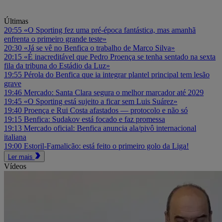
Últimas
20:55
«O Sporting fez uma pré-época fantástica, mas amanhã
enfrenta o primeiro grande teste»
20:30
«Já se vê no Benfica o trabalho de Marco Silva»
20:15
«É inacreditável que Pedro Proença se tenha sentado na sexta
fila da tribuna do Estádio da Luz»
19:55
Pérola do Benfica que ia integrar plantel principal tem lesão
grave
19:46
Mercado: Santa Clara segura o melhor marcador até 2029
19:45
«O Sporting está sujeito a ficar sem Luis Suárez»
19:40
Proença e Rui Costa afastados — protocolo e não só
19:15
Benfica: Sudakov está focado e faz promessa
19:13
Mercado oficial: Benfica anuncia ala/pivô internacional
italiana
19:00
Estoril-Famalicão: está feito o primeiro golo da Liga!
Ler mais
Vídeos