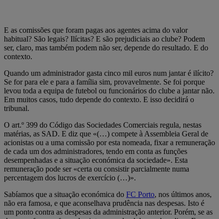
E as comissões que foram pagas aos agentes acima do valor
habitual? São legais? Ilícitas? E são prejudiciais ao clube? Podem
ser, claro, mas também podem não ser, depende do resultado. E do
contexto.
Quando um administrador gasta cinco mil euros num jantar é ilícito?
Se for para ele e para a família sim, provavelmente. Se foi porque
levou toda a equipa de futebol ou funcionários do clube a jantar não.
Em muitos casos, tudo depende do contexto. E isso decidirá o
tribunal.
O art.º 399 do Código das Sociedades Comerciais regula, nestas
matérias, as SAD. E diz que «(…) compete à Assembleia Geral de
acionistas ou a uma comissão por esta nomeada, fixar a remuneração
de cada um dos administradores, tendo em conta as funções
desempenhadas e a situação económica da sociedade». Esta
remuneração pode ser «certa ou consistir parcialmente numa
percentagem dos lucros de exercício (…)».
Sabíamos que a situação económica do
FC Porto
, nos últimos anos,
não era famosa, e que aconselhava prudência nas despesas. Isto é
um ponto contra as despesas da administração anterior. Porém, se as