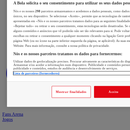
A Bola solicita o seu consentimento para utilizar os seus dados pes
Nós e os nossos
298
parceiros armazenamos e acedemos a dados pessoais, como dados 
únicos, no seu dispositivo. Se selecionar «Aceito», permite que as tecnologias de rastre
apresentadas em «Nós e os nossos parceiros tratamos dados para as seguintes finalidades
«Rejeitar tudo» ou retirar o seu consentimento, estas tecnologias serão desativadas. Se 
alguns conteúdos e anúncios que vê poderão não ser tão relevantes para si. Pode voltar 
escolhas ou retirar o consentimento a qualquer momento clicando na ligação Gerir prefe
página Web (ou no ícone na parte inferior esquerda da página, se aplicável). As suas e
Website. Para mais informação, consulte a nossa política de privacidade.
Nós e os nossos parceiros tratamos os dados para fornecermos:
Utilizar dados de geolocalização precisos. Procurar ativamente as características do disp
Armazenar e/ou aceder a informações num dispositivo. Publicidade e conteúdos perso
publicidade e conteúdos, estudos de audiência e desenvolvimento de serviços.
Lista de parceiros (fornecedores)
Mostrar finalidades
Aceito
Fans Arena
Jogos