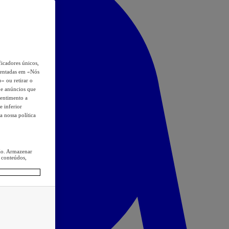
icadores únicos,
esentadas em «Nós
o» ou retirar o
s e anúncios que
sentimento a
e inferior
a nossa política
ção. Armazenar
 conteúdos,