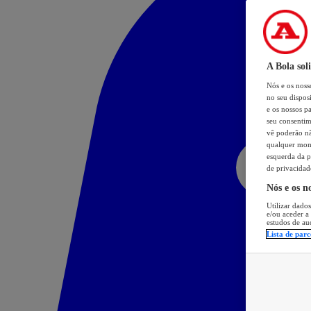
A Bola sol
Nós e os nos
no seu dispos
e os nossos pa
seu consentim
vê poderão não
qualquer mome
esquerda da p
de privacidad
Nós e os n
Utilizar dados
e/ou aceder a
estudos de au
Lista de parc