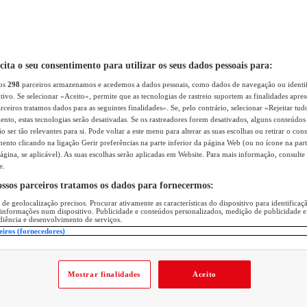
icita o seu consentimento para utilizar os seus dados pessoais para:
sos
298
parceiros armazenamos e acedemos a dados pessoais, como dados de navegação ou identif
itivo. Se selecionar «Aceito», permite que as tecnologias de rastreio suportem as finalidades apr
rceiros tratamos dados para as seguintes finalidades». Se, pelo contrário, selecionar «Rejeitar tud
ento, estas tecnologias serão desativadas. Se os rastreadores forem desativados, alguns conteúdo
 ser tão relevantes para si. Pode voltar a este menu para alterar as suas escolhas ou retirar o con
nto clicando na ligação Gerir preferências na parte inferior da página Web (ou no ícone na part
ágina, se aplicável). As suas escolhas serão aplicadas em Website. Para mais informação, consulte 
e.
ossos parceiros tratamos os dados para fornecermos:
 de geolocalização precisos. Procurar ativamente as características do dispositivo para identifica
 informações num dispositivo. Publicidade e conteúdos personalizados, medição de publicidade e
diência e desenvolvimento de serviços.
eiros (fornecedores)
Mostrar finalidades
Aceito