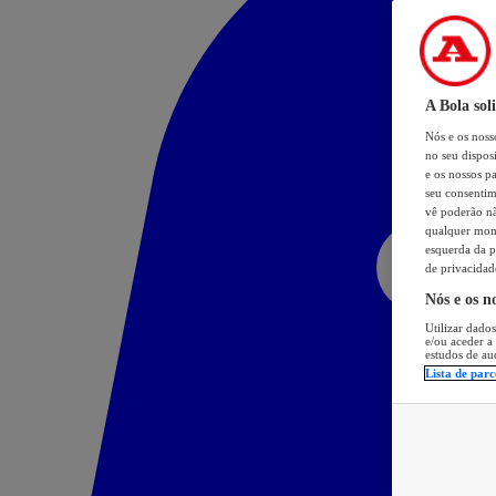
A Bola sol
Nós e os nos
no seu dispos
e os nossos pa
seu consentim
vê poderão não
qualquer mome
esquerda da p
de privacidad
Nós e os n
Utilizar dados
e/ou aceder a
estudos de au
Lista de parc