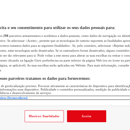
icita o seu consentimento para utilizar os seus dados pessoais para:
sos
298
parceiros armazenamos e acedemos a dados pessoais, como dados de navegação ou identif
itivo. Se selecionar «Aceito», permite que as tecnologias de rastreio suportem as finalidades apr
rceiros tratamos dados para as seguintes finalidades». Se, pelo contrário, selecionar «Rejeitar tud
ento, estas tecnologias serão desativadas. Se os rastreadores forem desativados, alguns conteúdo
 ser tão relevantes para si. Pode voltar a este menu para alterar as suas escolhas ou retirar o con
nto clicando na ligação Gerir preferências na parte inferior da página Web (ou no ícone na part
ágina, se aplicável). As suas escolhas serão aplicadas em Website. Para mais informação, consulte 
e.
ossos parceiros tratamos os dados para fornecermos:
 de geolocalização precisos. Procurar ativamente as características do dispositivo para identifica
 informações num dispositivo. Publicidade e conteúdos personalizados, medição de publicidade e
diência e desenvolvimento de serviços.
eiros (fornecedores)
Mostrar finalidades
Aceito