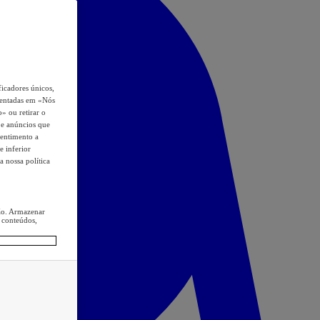
icadores únicos,
esentadas em «Nós
o» ou retirar o
s e anúncios que
sentimento a
e inferior
a nossa política
ção. Armazenar
 conteúdos,