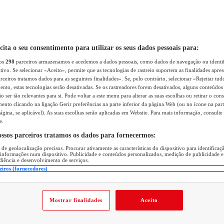
icita o seu consentimento para utilizar os seus dados pessoais para:
sos
298
parceiros armazenamos e acedemos a dados pessoais, como dados de navegação ou identif
itivo. Se selecionar «Aceito», permite que as tecnologias de rastreio suportem as finalidades apr
rceiros tratamos dados para as seguintes finalidades». Se, pelo contrário, selecionar «Rejeitar tud
ento, estas tecnologias serão desativadas. Se os rastreadores forem desativados, alguns conteúdo
 ser tão relevantes para si. Pode voltar a este menu para alterar as suas escolhas ou retirar o con
nto clicando na ligação Gerir preferências na parte inferior da página Web (ou no ícone na part
ágina, se aplicável). As suas escolhas serão aplicadas em Website. Para mais informação, consulte 
e.
ossos parceiros tratamos os dados para fornecermos:
 de geolocalização precisos. Procurar ativamente as características do dispositivo para identifica
 informações num dispositivo. Publicidade e conteúdos personalizados, medição de publicidade e
diência e desenvolvimento de serviços.
eiros (fornecedores)
Mostrar finalidades
Aceito