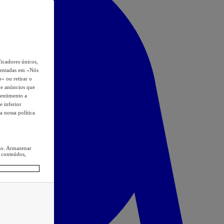
icadores únicos,
esentadas em «Nós
o» ou retirar o
s e anúncios que
sentimento a
e inferior
a nossa política
ção. Armazenar
 conteúdos,