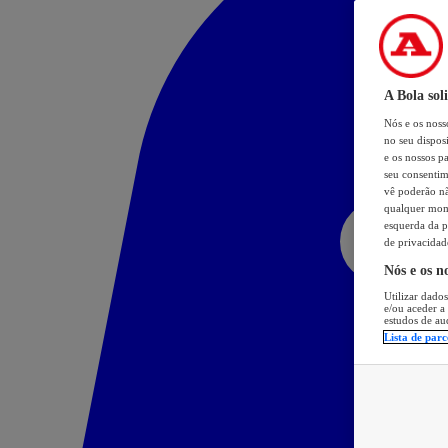
A Bola sol
Nós e os nos
no seu dispos
e os nossos pa
seu consentim
vê poderão não
qualquer mome
esquerda da p
de privacidad
Nós e os n
Utilizar dados
e/ou aceder a
estudos de au
Lista de parc