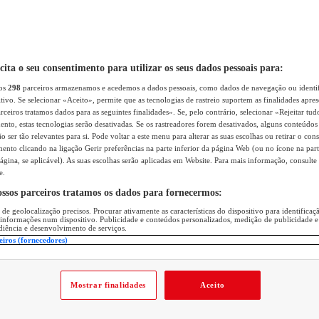
icita o seu consentimento para utilizar os seus dados pessoais para:
sos
298
parceiros armazenamos e acedemos a dados pessoais, como dados de navegação ou identif
itivo. Se selecionar «Aceito», permite que as tecnologias de rastreio suportem as finalidades apr
rceiros tratamos dados para as seguintes finalidades». Se, pelo contrário, selecionar «Rejeitar tud
ento, estas tecnologias serão desativadas. Se os rastreadores forem desativados, alguns conteúdo
 ser tão relevantes para si. Pode voltar a este menu para alterar as suas escolhas ou retirar o con
nto clicando na ligação Gerir preferências na parte inferior da página Web (ou no ícone na part
ágina, se aplicável). As suas escolhas serão aplicadas em Website. Para mais informação, consulte 
e.
ossos parceiros tratamos os dados para fornecermos:
 de geolocalização precisos. Procurar ativamente as características do dispositivo para identifica
 informações num dispositivo. Publicidade e conteúdos personalizados, medição de publicidade e
diência e desenvolvimento de serviços.
eiros (fornecedores)
Mostrar finalidades
Aceito