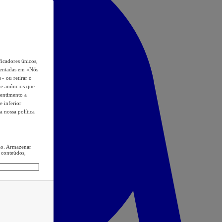
icadores únicos,
esentadas em «Nós
o» ou retirar o
s e anúncios que
sentimento a
e inferior
a nossa política
ção. Armazenar
 conteúdos,