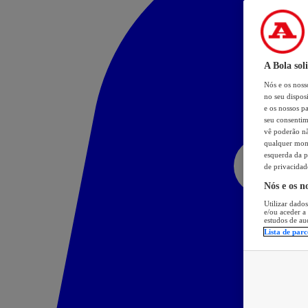
A Bola sol
Nós e os nos
no seu dispos
e os nossos pa
seu consentim
vê poderão não
qualquer mome
esquerda da p
de privacidad
Nós e os n
Utilizar dados
e/ou aceder a
estudos de au
Lista de parc