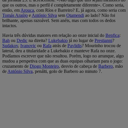
que os outros, mas o perfil é completamente diferente». Como seria,
então, em
Arouca
, com Ríos e Barreiro? E, já agora, como seria com
Tomás Araújo
e
António Silva
sem
Otamendi
ao lado? Não foi
brilhante, apenas razoável. Sem anéis, mas com todos os dedos
intactos.
Havia três dúvidas maiores em relação ao onze inicial do
Benfica
:
Bah
ou
Dedic
na direita?
Lukebakio
já no lugar de
Prestianni
?
Sudakov
,
Ivanovic
ou
Rafa
atrás de
Pavlidis
? Mourinho trocou de
lateral, deu a titularidade a Lukebakio e manteve Rafa no onze.
Podíamos escrever que não resultou. Porém, logo no arranque, algo
mudou a perspetiva com que as duas equipas olhariam para o jogo:
cruzamento de
Diogo Monteiro
, desvio de cabeça de
Barbero
, mão
de
António Silva
, penálti, golo de Barbero ao minuto 7.