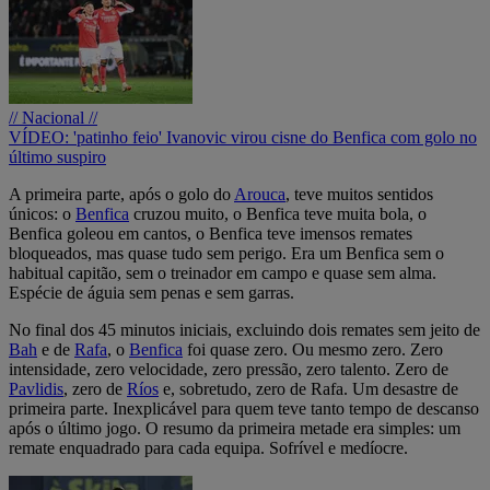
// Nacional //
VÍDEO: 'patinho feio' Ivanovic virou cisne do Benfica com golo no
último suspiro
A primeira parte, após o golo do
Arouca
, teve muitos sentidos
únicos: o
Benfica
cruzou muito, o Benfica teve muita bola, o
Benfica goleou em cantos, o Benfica teve imensos remates
bloqueados, mas quase tudo sem perigo. Era um Benfica sem o
habitual capitão, sem o treinador em campo e quase sem alma.
Espécie de águia sem penas e sem garras.
No final dos 45 minutos iniciais, excluindo dois remates sem jeito de
Bah
e de
Rafa
, o
Benfica
foi quase zero. Ou mesmo zero. Zero
intensidade, zero velocidade, zero pressão, zero talento. Zero de
Pavlidis
, zero de
Ríos
e, sobretudo, zero de Rafa. Um desastre de
primeira parte. Inexplicável para quem teve tanto tempo de descanso
após o último jogo. O resumo da primeira metade era simples: um
remate enquadrado para cada equipa. Sofrível e medíocre.