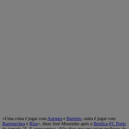
«Uma coisa é jogar com
Aursnes
e
Barreiro
, outra é jogar com
Barrenechea
e
Ríos
», disse José Mourinho após o
Benfica
-
FC Porto
da jornada 25. E acrescentou: «Não digo que uns sejam melhores do