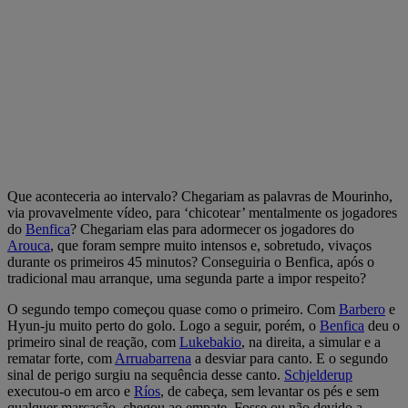
Que aconteceria ao intervalo? Chegariam as palavras de Mourinho,
via provavelmente vídeo, para ‘chicotear’ mentalmente os jogadores
do
Benfica
? Chegariam elas para adormecer os jogadores do
Arouca
, que foram sempre muito intensos e, sobretudo, vivaços
durante os primeiros 45 minutos? Conseguiria o Benfica, após o
tradicional mau arranque, uma segunda parte a impor respeito?
O segundo tempo começou quase como o primeiro. Com
Barbero
e
Hyun-ju muito perto do golo. Logo a seguir, porém, o
Benfica
deu o
primeiro sinal de reação, com
Lukebakio
, na direita, a simular e a
rematar forte, com
Arruabarrena
a desviar para canto. E o segundo
sinal de perigo surgiu na sequência desse canto.
Schjelderup
executou-o em arco e
Ríos
, de cabeça, sem levantar os pés e sem
qualquer marcação, chegou ao empate. Fosse ou não devido a