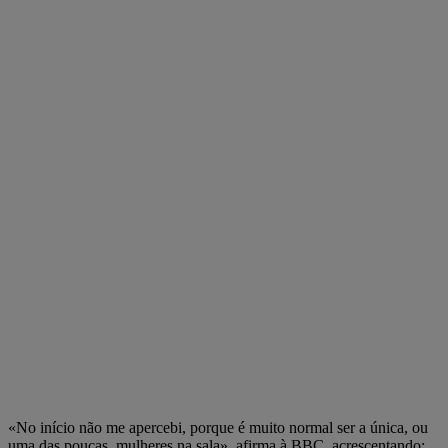
«No início não me apercebi, porque é muito normal ser a única, ou
uma das poucas, mulheres na sala», afirma à BBC, acrescentando: