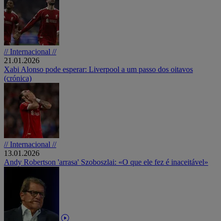
// Internacional //
21.01.2026
Xabi Alonso pode esperar: Liverpool a um passo dos oitavos
(crónica)
// Internacional //
13.01.2026
Andy Robertson 'arrasa' Szoboszlai: «O que ele fez é inaceitável»