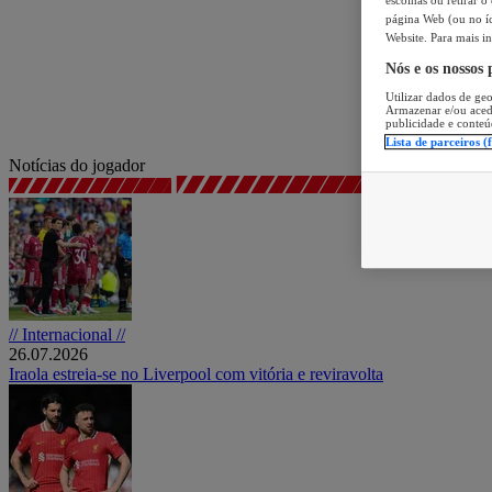
página Web (ou no íc
Website. Para mais in
Nós e os nossos
Utilizar dados de geo
Armazenar e/ou aced
publicidade e conteú
Lista de parceiros (
Notícias do jogador
// Internacional //
26.07.2026
Iraola estreia-se no Liverpool com vitória e reviravolta