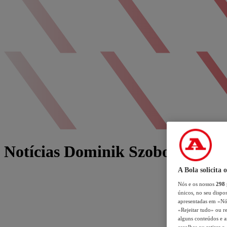
Notícias Dominik Szoboszlai
A Bola solicita 
Nós e os nossos
298
únicos, no seu dispos
apresentadas em «Nós 
«Rejeitar tudo» ou re
alguns conteúdos e an
escolhas ou retirar 