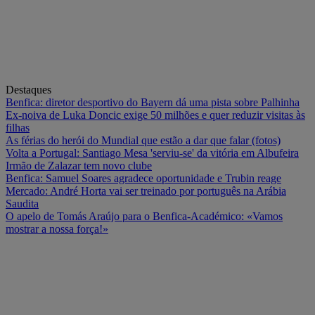
Destaques
Benfica: diretor desportivo do Bayern dá uma pista sobre Palhinha
Ex-noiva de Luka Doncic exige 50 milhões e quer reduzir visitas às
filhas
As férias do herói do Mundial que estão a dar que falar (fotos)
Volta a Portugal: Santiago Mesa 'serviu-se' da vitória em Albufeira
Irmão de Zalazar tem novo clube
Benfica: Samuel Soares agradece oportunidade e Trubin reage
Mercado: André Horta vai ser treinado por português na Arábia
Saudita
O apelo de Tomás Araújo para o Benfica-Académico: «Vamos
mostrar a nossa força!»