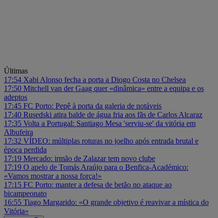
Últimas
17:54
Xabi Alonso fecha a porta a Diogo Costa no Chelsea
17:50
Mitchell van der Gaag quer «dinâmica» entre a equipa e os
adeptos
17:45
FC Porto: Pepê à porta da galeria de notáveis
17:40
Rusedski atira balde de água fria aos fãs de Carlos Alcaraz
17:35
Volta a Portugal: Santiago Mesa 'serviu-se' da vitória em
Albufeira
17:32
VÍDEO: múltiplas roturas no joelho após entrada brutal e
época perdida
17:19
Mercado: irmão de Zalazar tem novo clube
17:19
O apelo de Tomás Araújo para o Benfica-Académico:
«Vamos mostrar a nossa força!»
17:15
FC Porto: manter a defesa de betão no ataque ao
bicampeonato
16:55
Tiago Margarido: «O grande objetivo é reavivar a mística do
Vitória»