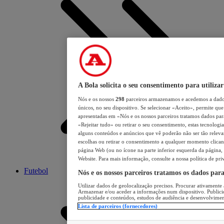
A Bola solicita o seu consentimento para utilizar
Nós e os nossos
298
parceiros armazenamos e acedemos a dados
únicos, no seu dispositivo. Se selecionar «Aceito», permite que 
apresentadas em «Nós e os nossos parceiros tratamos dados para 
«Rejeitar tudo» ou retirar o seu consentimento, estas tecnologia
alguns conteúdos e anúncios que vê poderão não ser tão relevant
escolhas ou retirar o consentimento a qualquer momento clicand
página Web (ou no ícone na parte inferior esquerda da página, s
Website. Para mais informação, consulte a nossa política de pri
Futebol
Nós e os nossos parceiros tratamos os dados par
Utilizar dados de geolocalização precisos. Procurar ativamente a
Armazenar e/ou aceder a informações num dispositivo. Publici
publicidade e conteúdos, estudos de audiência e desenvolvimen
Lista de parceiros (fornecedores)