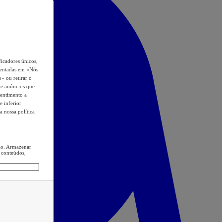
icadores únicos,
esentadas em «Nós
o» ou retirar o
s e anúncios que
sentimento a
e inferior
a nossa política
ção. Armazenar
 conteúdos,