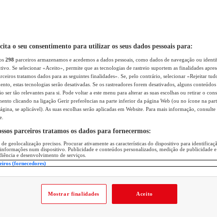
icita o seu consentimento para utilizar os seus dados pessoais para:
sos
298
parceiros armazenamos e acedemos a dados pessoais, como dados de navegação ou identif
itivo. Se selecionar «Aceito», permite que as tecnologias de rastreio suportem as finalidades apr
rceiros tratamos dados para as seguintes finalidades». Se, pelo contrário, selecionar «Rejeitar tud
ento, estas tecnologias serão desativadas. Se os rastreadores forem desativados, alguns conteúdo
 ser tão relevantes para si. Pode voltar a este menu para alterar as suas escolhas ou retirar o con
nto clicando na ligação Gerir preferências na parte inferior da página Web (ou no ícone na part
ágina, se aplicável). As suas escolhas serão aplicadas em Website. Para mais informação, consulte 
e.
ossos parceiros tratamos os dados para fornecermos:
 de geolocalização precisos. Procurar ativamente as características do dispositivo para identifica
 informações num dispositivo. Publicidade e conteúdos personalizados, medição de publicidade e
diência e desenvolvimento de serviços.
eiros (fornecedores)
Mostrar finalidades
Aceito