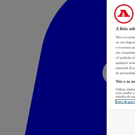
A Bola sol
Nós e os nos
no seu dispos
e os nossos pa
seu consentim
vê poderão não
qualquer mome
esquerda da p
de privacidad
Nós e os n
Utilizar dados
e/ou aceder a
estudos de au
Lista de parc