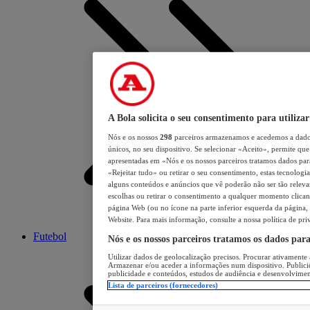
A Bola solicita o seu consentimento para utilizar
Nós e os nossos
298
parceiros armazenamos e acedemos a dados
únicos, no seu dispositivo. Se selecionar «Aceito», permite que 
apresentadas em «Nós e os nossos parceiros tratamos dados para 
«Rejeitar tudo» ou retirar o seu consentimento, estas tecnologia
alguns conteúdos e anúncios que vê poderão não ser tão relevant
escolhas ou retirar o consentimento a qualquer momento clicand
página Web (ou no ícone na parte inferior esquerda da página, s
Website. Para mais informação, consulte a nossa política de pri
Futebol
Nós e os nossos parceiros tratamos os dados par
Utilizar dados de geolocalização precisos. Procurar ativamente a
Armazenar e/ou aceder a informações num dispositivo. Publici
publicidade e conteúdos, estudos de audiência e desenvolvimen
Lista de parceiros (fornecedores)