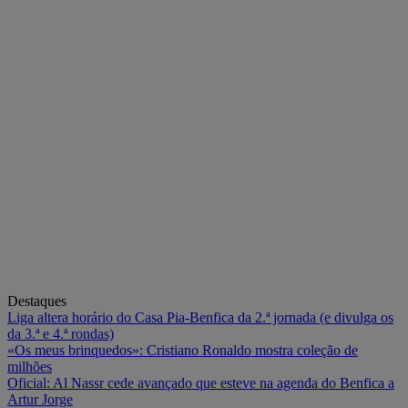
Destaques
Liga altera horário do Casa Pia-Benfica da 2.ª jornada (e divulga os
da 3.ª e 4.ª rondas)
«Os meus brinquedos»: Cristiano Ronaldo mostra coleção de
milhões
Oficial: Al Nassr cede avançado que esteve na agenda do Benfica a
Artur Jorge