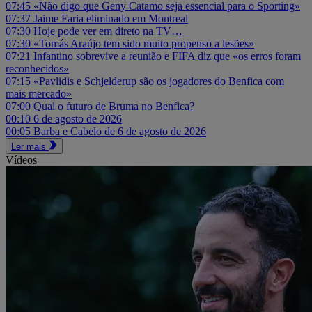
07:45
«Não digo que Geny Catamo seja essencial para o Sporting»
07:37
Jaime Faria eliminado em Montreal
07:30
Hoje pode ver em direto na TV…
07:30
«Tomás Araújo tem sido muito propenso a lesões»
07:21
Infantino sobrevive a reunião e FIFA diz que «os erros foram
reconhecidos»
07:15
«Pavlidis e Schjelderup são os jogadores do Benfica com
mais mercado»
07:00
Qual o futuro de Bruma no Benfica?
00:10
6 de agosto de 2026
00:05
Barba e Cabelo de 6 de agosto de 2026
Ler mais
Vídeos