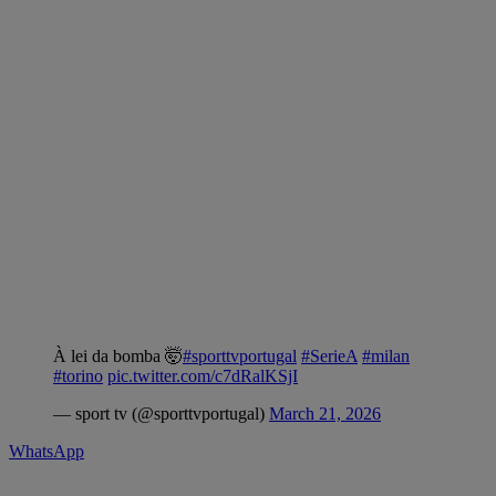
À lei da bomba 🤯
#sporttvportugal
#SerieA
#milan
#torino
pic.twitter.com/c7dRalKSjI
— sport tv (@sporttvportugal)
March 21, 2026
WhatsApp