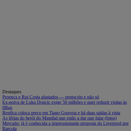
Destaques
Proença e Rui Costa afastados — protocolo e não só
Ex-noiva de Luka Doncic exige 50 milhões e quer reduzir visitas às
filhas
Benfica coloca preço em Tiago Gouveia e há duas saídas à vista
As férias do herói do Mundial que estão a dar que falar (fotos)
Mercado: já é conhecida a impressionante proposta do Liverpool por
Barcola