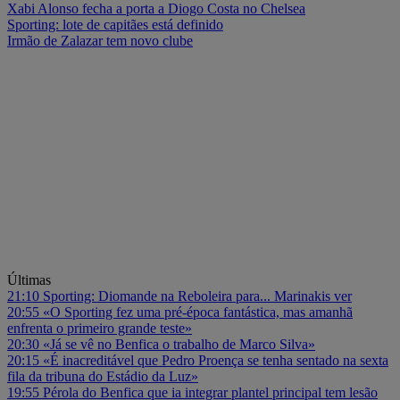
Xabi Alonso fecha a porta a Diogo Costa no Chelsea
Sporting: lote de capitães está definido
Irmão de Zalazar tem novo clube
Últimas
21:10
Sporting: Diomande na Reboleira para... Marinakis ver
20:55
«O Sporting fez uma pré-época fantástica, mas amanhã
enfrenta o primeiro grande teste»
20:30
«Já se vê no Benfica o trabalho de Marco Silva»
20:15
«É inacreditável que Pedro Proença se tenha sentado na sexta
fila da tribuna do Estádio da Luz»
19:55
Pérola do Benfica que ia integrar plantel principal tem lesão