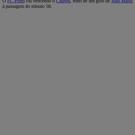
O
FC Porto
vai vencendo o
Chaves
, fruto de um golo de
João Mário
à passagem do minuto 58.