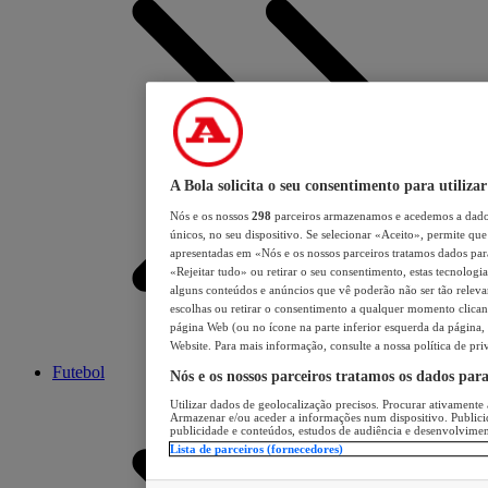
A Bola solicita o seu consentimento para utilizar
Nós e os nossos
298
parceiros armazenamos e acedemos a dados
únicos, no seu dispositivo. Se selecionar «Aceito», permite que 
apresentadas em «Nós e os nossos parceiros tratamos dados para 
«Rejeitar tudo» ou retirar o seu consentimento, estas tecnologia
alguns conteúdos e anúncios que vê poderão não ser tão relevant
escolhas ou retirar o consentimento a qualquer momento clicand
página Web (ou no ícone na parte inferior esquerda da página, s
Website. Para mais informação, consulte a nossa política de pri
Futebol
Nós e os nossos parceiros tratamos os dados par
Utilizar dados de geolocalização precisos. Procurar ativamente a
Armazenar e/ou aceder a informações num dispositivo. Publici
publicidade e conteúdos, estudos de audiência e desenvolvimen
Lista de parceiros (fornecedores)