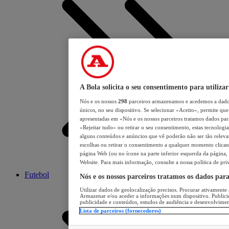
A Bola solicita o seu consentimento para utilizar
Nós e os nossos
298
parceiros armazenamos e acedemos a dados
únicos, no seu dispositivo. Se selecionar «Aceito», permite que 
apresentadas em «Nós e os nossos parceiros tratamos dados para 
«Rejeitar tudo» ou retirar o seu consentimento, estas tecnologia
alguns conteúdos e anúncios que vê poderão não ser tão relevant
escolhas ou retirar o consentimento a qualquer momento clicand
página Web (ou no ícone na parte inferior esquerda da página, s
Website. Para mais informação, consulte a nossa política de pri
Futebol
Nós e os nossos parceiros tratamos os dados par
Utilizar dados de geolocalização precisos. Procurar ativamente a
Armazenar e/ou aceder a informações num dispositivo. Publici
publicidade e conteúdos, estudos de audiência e desenvolvimen
Lista de parceiros (fornecedores)