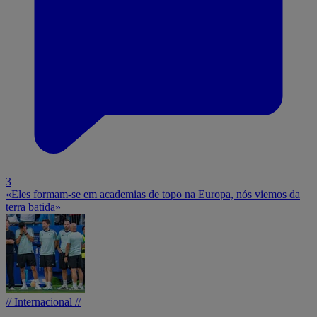
3
«Eles formam-se em academias de topo na Europa, nós viemos da
terra batida»
// Internacional //