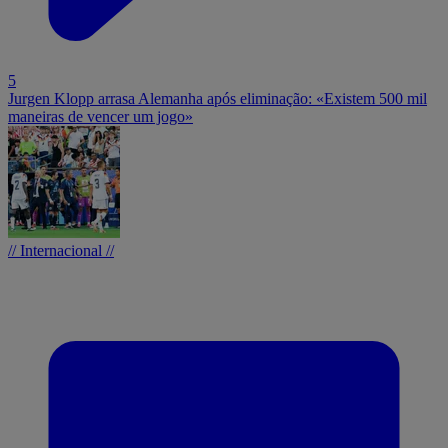
5
Jurgen Klopp arrasa Alemanha após eliminação: «Existem 500 mil
maneiras de vencer um jogo»
// Internacional //