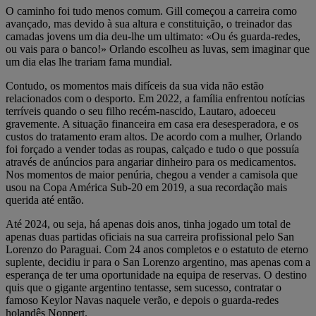
O caminho foi tudo menos comum. Gill começou a carreira como
avançado, mas devido à sua altura e constituição, o treinador das
camadas jovens um dia deu-lhe um ultimato: «Ou és guarda-redes,
ou vais para o banco!» Orlando escolheu as luvas, sem imaginar que
um dia elas lhe trariam fama mundial.
Contudo, os momentos mais difíceis da sua vida não estão
relacionados com o desporto. Em 2022, a família enfrentou notícias
terríveis quando o seu filho recém-nascido, Lautaro, adoeceu
gravemente. A situação financeira em casa era desesperadora, e os
custos do tratamento eram altos. De acordo com a mulher, Orlando
foi forçado a vender todas as roupas, calçado e tudo o que possuía
através de anúncios para angariar dinheiro para os medicamentos.
Nos momentos de maior penúria, chegou a vender a camisola que
usou na Copa América Sub-20 em 2019, a sua recordação mais
querida até então.
Até 2024, ou seja, há apenas dois anos, tinha jogado um total de
apenas duas partidas oficiais na sua carreira profissional pelo San
Lorenzo do Paraguai. Com 24 anos completos e o estatuto de eterno
suplente, decidiu ir para o San Lorenzo argentino, mas apenas com a
esperança de ter uma oportunidade na equipa de reservas. O destino
quis que o gigante argentino tentasse, sem sucesso, contratar o
famoso Keylor Navas naquele verão, e depois o guarda-redes
holandês Noppert.