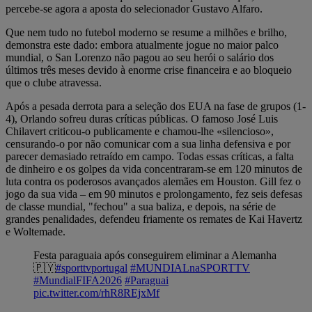
percebe-se agora a aposta do selecionador Gustavo Alfaro.
Que nem tudo no futebol moderno se resume a milhões e brilho,
demonstra este dado: embora atualmente jogue no maior palco
mundial, o San Lorenzo não pagou ao seu herói o salário dos
últimos três meses devido à enorme crise financeira e ao bloqueio
que o clube atravessa.
Após a pesada derrota para a seleção dos EUA na fase de grupos (1-
4), Orlando sofreu duras críticas públicas. O famoso José Luis
Chilavert criticou-o publicamente e chamou-lhe «silencioso»,
censurando-o por não comunicar com a sua linha defensiva e por
parecer demasiado retraído em campo. Todas essas críticas, a falta
de dinheiro e os golpes da vida concentraram-se em 120 minutos de
luta contra os poderosos avançados alemães em Houston. Gill fez o
jogo da sua vida – em 90 minutos e prolongamento, fez seis defesas
de classe mundial, "fechou" a sua baliza, e depois, na série de
grandes penalidades, defendeu friamente os remates de Kai Havertz
e Woltemade.
Festa paraguaia após conseguirem eliminar a Alemanha
🇵🇾
#sporttvportugal
#MUNDIALnaSPORTTV
#MundialFIFA2026
#Paraguai
pic.twitter.com/rhR8REjxMf