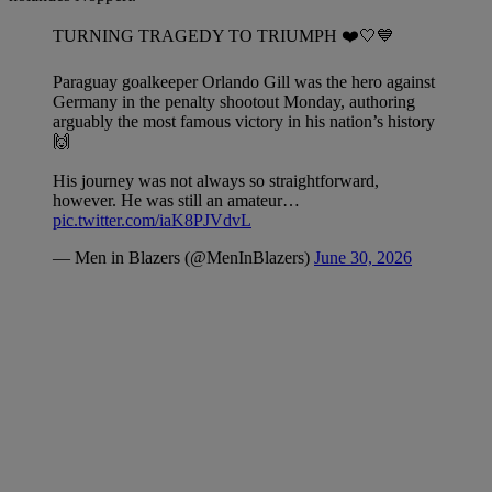
TURNING TRAGEDY TO TRIUMPH ❤️🤍💙
Paraguay goalkeeper Orlando Gill was the hero against
Germany in the penalty shootout Monday, authoring
arguably the most famous victory in his nation’s history
🙌
His journey was not always so straightforward,
however. He was still an amateur…
pic.twitter.com/iaK8PJVdvL
— Men in Blazers (@MenInBlazers)
June 30, 2026