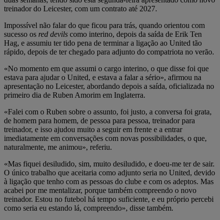
treinador do Leicester, com um contrato até 2027.
Impossível não falar do que ficou para trás, quando orientou com
sucesso os
red devils
como interino, depois da saída de Erik Ten
Hag, e assumiu ter tido pena de terminar a ligação ao United tão
rápido, depois de ter chegado para adjunto do compatriota no verão.
«No momento em que assumi o cargo interino, o que disse foi que
estava para ajudar o United, e estava a falar a sério», afirmou na
apresentação no Leicester, abordando depois a saída, oficializada no
primeiro dia de Ruben Amorim em Inglaterra.
«Falei com o Ruben sobre o assunto, foi justo, a conversa foi grata,
de homem para homem, de pessoa para pessoa, treinador para
treinador, e isso ajudou muito a seguir em frente e a entrar
imediatamente em conversações com novas possibilidades, o que,
naturalmente, me animou», referiu.
«Mas fiquei desiludido, sim, muito desiludido, e doeu-me ter de sair.
O único trabalho que aceitaria como adjunto seria no United, devido
à ligação que tenho com as pessoas do clube e com os adeptos. Mas
acabei por me mentalizar, porque também compreendo o novo
treinador. Estou no futebol há tempo suficiente, e eu próprio percebi
como seria eu estando lá, compreendo», disse também.