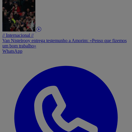
// Internacional //
Van Nistelrooy entrega testemunho a Amorim: «Penso que fizemos
um bom trabalho»
WhatsApp