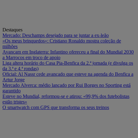
Destaques
Mercado: Deschamps desejado para se juntar a ex-leão
«Os meus brinquedos»: Cristiano Ronaldo mostra coleção de
milhões
Avançam em Inglaterra: Infantino ofereceu a final do Mundial 2030
a Marrocos em troco de apoio
Liga altera horário do Casa Pia-Benfica da 2.ª jornada (e divulga os
da 3.ª e 4.ª rondas)
Oficial: Al Nassr cede avançado que esteve na agenda do Benfica a
Artur Jorge
Mercado Alverca: médio lançado por Rui Borges no Sporting está
garantido
Esteve no Mundial, reformou-se e atirou: «99,9% dos futebolistas
estão tristes»
O smartwatch com GPS que transforma os seus treinos