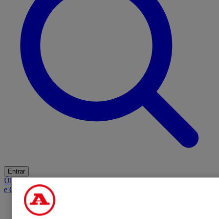
Entrar
Últimas
Mercado
Opinião
iGaming Hub
A BOLA SUGERE
Barba
e Cabelo