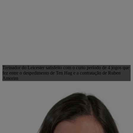
Treinador do Leicester satisfeito com o curto período de 4 jogos que
fez entre o despedimento de Ten Hag e a contratação de Ruben
Amorim