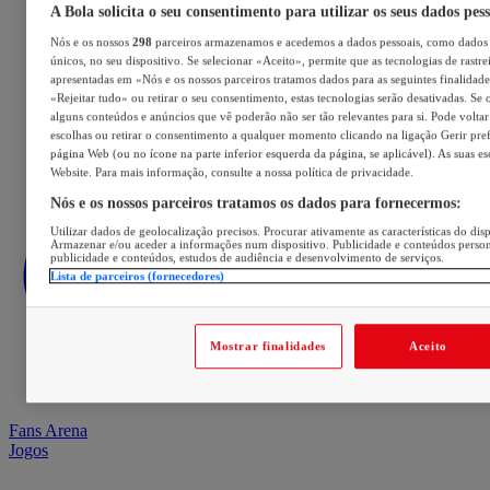
A Bola solicita o seu consentimento para utilizar os seus dados pes
Nós e os nossos
298
parceiros armazenamos e acedemos a dados pessoais, como dados 
únicos, no seu dispositivo. Se selecionar «Aceito», permite que as tecnologias de rastre
apresentadas em «Nós e os nossos parceiros tratamos dados para as seguintes finalidades
«Rejeitar tudo» ou retirar o seu consentimento, estas tecnologias serão desativadas. Se 
alguns conteúdos e anúncios que vê poderão não ser tão relevantes para si. Pode voltar 
escolhas ou retirar o consentimento a qualquer momento clicando na ligação Gerir prefe
página Web (ou no ícone na parte inferior esquerda da página, se aplicável). As suas e
Website. Para mais informação, consulte a nossa política de privacidade.
Nós e os nossos parceiros tratamos os dados para fornecermos:
Utilizar dados de geolocalização precisos. Procurar ativamente as características do disp
Armazenar e/ou aceder a informações num dispositivo. Publicidade e conteúdos perso
publicidade e conteúdos, estudos de audiência e desenvolvimento de serviços.
Lista de parceiros (fornecedores)
Mostrar finalidades
Aceito
Fans Arena
Jogos