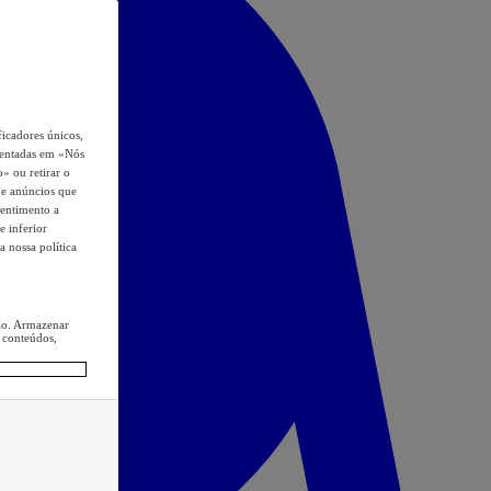
icadores únicos,
esentadas em «Nós
o» ou retirar o
s e anúncios que
sentimento a
e inferior
a nossa política
ção. Armazenar
 conteúdos,