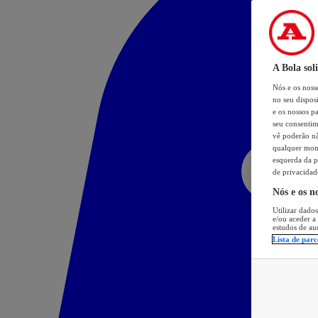
A Bola sol
Nós e os nos
no seu dispos
e os nossos pa
seu consentim
vê poderão não
qualquer mome
esquerda da p
de privacidad
Nós e os n
Utilizar dados
e/ou aceder a
estudos de au
Lista de parc