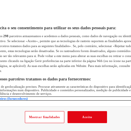
icita o seu consentimento para utilizar os seus dados pessoais para:
sos
298
parceiros armazenamos e acedemos a dados pessoais, como dados de navegação ou identif
itivo. Se selecionar «Aceito», permite que as tecnologias de rastreio suportem as finalidades apr
rceiros tratamos dados para as seguintes finalidades». Se, pelo contrário, selecionar «Rejeitar tud
ento, estas tecnologias serão desativadas. Se os rastreadores forem desativados, alguns conteúdo
 ser tão relevantes para si. Pode voltar a este menu para alterar as suas escolhas ou retirar o con
nto clicando na ligação Gerir preferências na parte inferior da página Web (ou no ícone na part
ágina, se aplicável). As suas escolhas serão aplicadas em Website. Para mais informação, consulte 
e.
ossos parceiros tratamos os dados para fornecermos:
 de geolocalização precisos. Procurar ativamente as características do dispositivo para identifica
 informações num dispositivo. Publicidade e conteúdos personalizados, medição de publicidade e
diência e desenvolvimento de serviços.
eiros (fornecedores)
Mostrar finalidades
Aceito