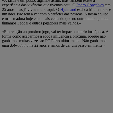
«A idade é um posto, digamos assim, mas também existe a
experiência das vivências que tivemos aqui. O
Pedro Gonçalves
tem
25 anos, mas já viveu muito aqui. O
Hjulmand
está cá há um ano e é
um líder. Isso tem a ver com o carácter das pessoas. A nossa equipa
é mais madura hoje e era mais velha do que no outro título, quando
tínhamos Feddal e outros jogadores mais velhos.»
«Em relação ao próximo jogo, vai ter impacto na próxima época. A
forma como acabarmos a época influencia a próxima, porque não
ganhamos muitas vezes ao FC Porto ultimamente. Não ganhamos
uma
dobradinha
há 22 anos e temos de dar um passo em frente.»