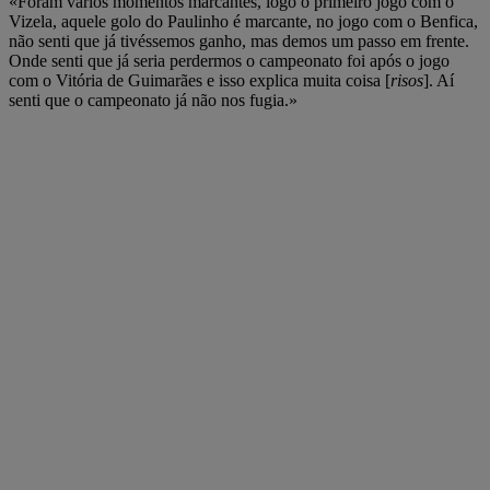
«Foram vários momentos marcantes, logo o primeiro jogo com o
Vizela, aquele golo do Paulinho é marcante, no jogo com o Benfica,
não senti que já tivéssemos ganho, mas demos um passo em frente.
Onde senti que já seria perdermos o campeonato foi após o jogo
com o Vitória de Guimarães e isso explica muita coisa [
risos
]. Aí
senti que o campeonato já não nos fugia.»