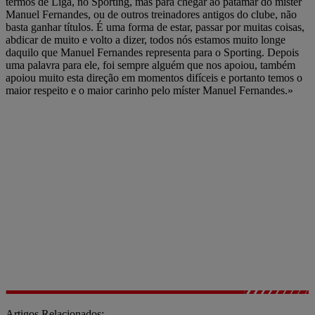
termos de Liga, no Sporting, mas para chegar ao patamar do míster
Manuel Fernandes, ou de outros treinadores antigos do clube, não
basta ganhar títulos. É uma forma de estar, passar por muitas coisas,
abdicar de muito e volto a dizer, todos nós estamos muito longe
daquilo que Manuel Fernandes representa para o Sporting. Depois
uma palavra para ele, foi sempre alguém que nos apoiou, também
apoiou muito esta direção em momentos difíceis e portanto temos o
maior respeito e o maior carinho pelo míster Manuel Fernandes.»
Artigos Relacionados: